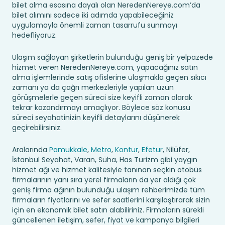
bilet alma esasına dayalı olan NeredenNereye.com’da
bilet alımını sadece iki adımda yapabileceğiniz
uygulamayla önemli zaman tasarrufu sunmayı
hedefliyoruz.
Ulaşım sağlayan şirketlerin bulunduğu geniş bir yelpazede
hizmet veren NeredenNereye.com, yapacağınız satın
alma işlemlerinde satış ofislerine ulaşmakla geçen sıkıcı
zamanı ya da çağrı merkezleriyle yapılan uzun
görüşmelerle geçen süreci size keyifli zaman olarak
tekrar kazandırmayı amaçlıyor. Böylece söz konusu
süreci seyahatinizin keyifli detaylarını düşünerek
geçirebilirsiniz.
Aralarında
Pamukkale
,
Metro
,
Kontur
,
Efetur
, Nilüfer,
İstanbul Seyahat, Varan, Süha, Has Turizm gibi yaygın
hizmet ağı ve hizmet kalitesiyle tanınan seçkin otobüs
firmalarının yanı sıra yerel firmaların da yer aldığı çok
geniş firma ağının bulunduğu ulaşım rehberimizde tüm
firmaların fiyatlarını ve sefer saatlerini karşılaştırarak sizin
için en ekonomik bilet satın alabiliriniz. Firmaların sürekli
güncellenen iletişim, sefer, fiyat ve kampanya bilgileri