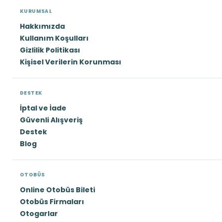
KURUMSAL
Hakkımızda
Kullanım Koşulları
Gizlilik Politikası
Kişisel Verilerin Korunması
DESTEK
İptal ve İade
Güvenli Alışveriş
Destek
Blog
OTOBÜS
Online Otobüs Bileti
Otobüs Firmaları
Otogarlar