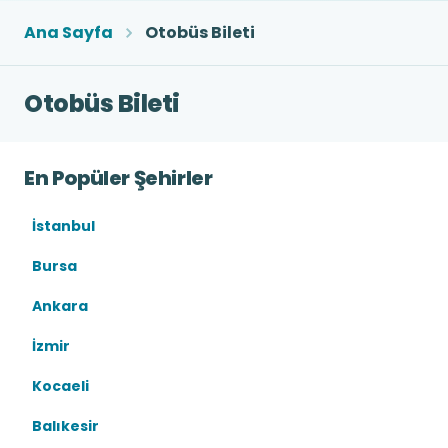
Ana Sayfa
Otobüs Bileti
Otobüs Bileti
En Popüler Şehirler
İstanbul
Bursa
Ankara
İzmir
Kocaeli
Balıkesir