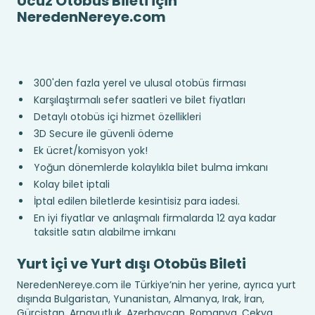
Ucuz Otobüs Bileti için
NeredenNereye.com
300'den fazla yerel ve ulusal otobüs firması
Karşılaştırmalı sefer saatleri ve bilet fiyatları
Detaylı otobüs içi hizmet özellikleri
3D Secure ile güvenli ödeme
Ek ücret/komisyon yok!
Yoğun dönemlerde kolaylıkla bilet bulma imkanı
Kolay bilet iptali
İptal edilen biletlerde kesintisiz para iadesi.
En iyi fiyatlar ve anlaşmalı firmalarda 12 aya kadar
taksitle satın alabilme imkanı
Yurt içi ve Yurt dışı Otobüs Bileti
NeredenNereye.com ile Türkiye’nin her yerine, ayrıca yurt
dışında Bulgaristan, Yunanistan, Almanya, Irak, İran,
Gürcistan, Arnavutluk, Azerbaycan, Romanya, Çekya,