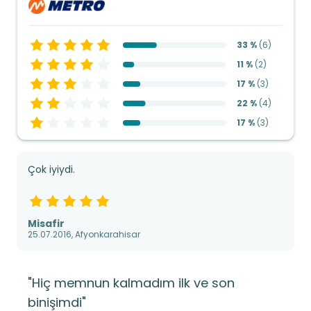
33 %
(
6
)
11 %
(
2
)
17 %
(
3
)
22 %
(
4
)
17 %
(
3
)
Çok iyiydi.
Misafir
25.07.2016, Afyonkarahisar
"Hiç memnun kalmadım ilk ve son
binişimdi"