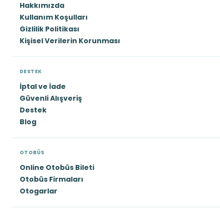
Hakkımızda
Kullanım Koşulları
Gizlilik Politikası
Kişisel Verilerin Korunması
DESTEK
İptal ve İade
Güvenli Alışveriş
Destek
Blog
OTOBÜS
Online Otobüs Bileti
Otobüs Firmaları
Otogarlar