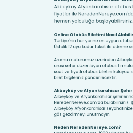
Alibeyköy Afyonkarahisar otobüs bi
fiyatlar ile NeredenNereye.com'da! B
hemen yolculuğa başlayabilirsiniz.
Online Otobüs Biletimi Nasıl Alabili
Türkiye'nin her yerine en uygun otobüs b
Üstelik 12 aya kadar taksit ile ödeme 
Arama motorumuz üzerinden Alibeyköy 
arası sefer düzenleyen otobüs firmaları,
saat ve fiyatlı otobüs biletini kolayca s
bilet bilgileriniz gönderilecektir.
Alibeyköy ve Afyonkarahisar Şehir
Alibeyköy ve Afyonkarahisar şehirlerind
NeredenNereye.com’da bulabilirsiniz. Şehir
Alibeyköy Afyonkarahisar seyahatinize
göz gezdirmeyi unutmayın.
Neden NeredenNereye.com?