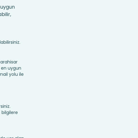
n uygun
ilir,
bilirsiniz.
arahisar
in en uygun
ail yolu ile
siniz.
bilgilere