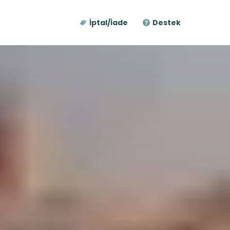
İptal/İade
Destek