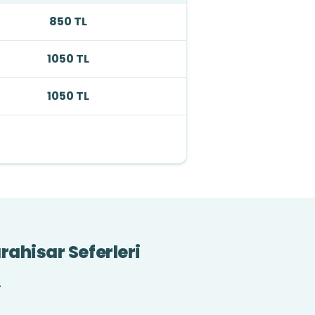
850 TL
1050 TL
1050 TL
ahisar Seferleri
r