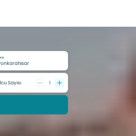
YE
lcu Sayısı
1