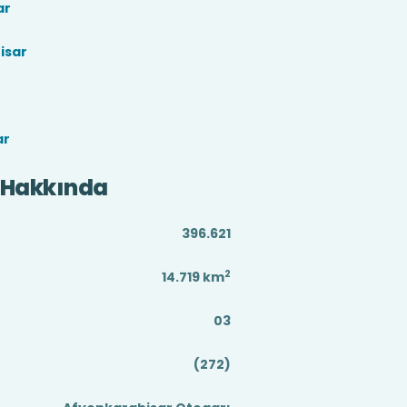
ar
isar
ar
 Hakkında
396.621
2
14.719
km
03
(272)