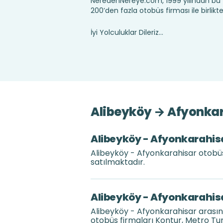
NeredenNereye.com, 1999 yılından bu 
200’den fazla otobüs firması ile birlik
İyi Yolculuklar Dileriz...
Alibeyköy → Afyonkara
Alibeyköy - Afyonkarahisar
Alibeyköy - Afyonkarahisar otobüs 
satılmaktadır.
Alibeyköy - Afyonkarahisa
Alibeyköy - Afyonkarahisar arası
otobüs firmaları Kontur, Metro Tu