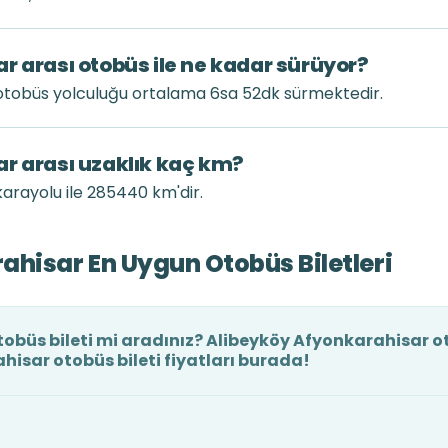
r arası otobüs ile ne kadar sürüyor?
 otobüs yolculuğu ortalama 6sa 52dk sürmektedir.
r arası uzaklık kaç km?
arayolu ile 285440 km'dir.
hisar En Uygun Otobüs Biletleri
büs bileti mi aradınız? Alibeyköy Afyonkarahisar oto
hisar otobüs bileti fiyatları burada!