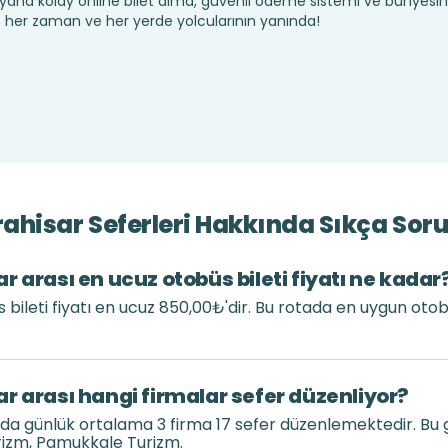
yana kolay online bilet alma, güvenli ödeme sistemi ve bünyesin
te her zaman ve her yerde yolcularının yanında!
hisar Seferleri Hakkında Sıkça Soru
 arası en ucuz otobüs bileti fiyatı ne kadar
bileti fiyatı en ucuz 850,00₺'dir. Bu rotada en uygun otob
r arası hangi firmalar sefer düzenliyor?
nda günlük ortalama 3 firma 17 sefer düzenlemektedir. Bu
rizm, Pamukkale Turizm.