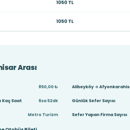
1050 TL
1050 TL
isar Arası
850,00 ₺
Alibeyköy → Afyonkarahis
ı Kaç Saat
6sa 52dk
Günlük Sefer Sayısı
Metro Turizm
Sefer Yapan Firma Sayısı
e Otobüs Bileti