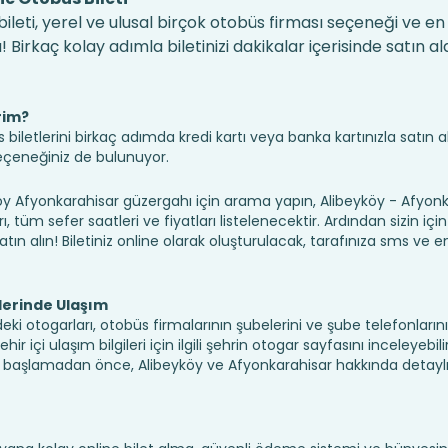
leti, yerel ve ulusal birçok otobüs firması seçeneği ve e
irkaç kolay adımla biletinizi dakikalar içerisinde satın alab
rim?
iletlerini birkaç adımda kredi kartı veya banka kartınızla satın ala
seçeneğiniz de bulunuyor.
Afyonkarahisar güzergahı için arama yapın, Alibeyköy - Afyonk
 tüm sefer saatleri ve fiyatları listelenecektir. Ardından sizin iç
atın alın! Biletiniz online olarak oluşturulacak, tarafınıza sms ve em
lerinde Ulaşım
eki otogarları, otobüs firmalarının şubelerini ve şube telefonlarını
 içi ulaşım bilgileri için ilgili şehrin otogar sayfasını inceleyebilir
 başlamadan önce, Alibeyköy ve Afyonkarahisar hakkında detaylı 