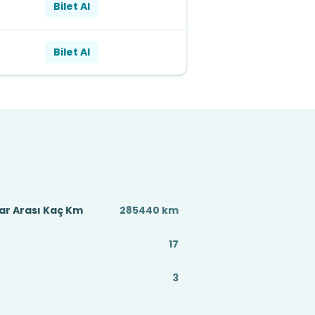
Bilet Al
Bilet Al
ar Arası Kaç Km
285440 km
17
3