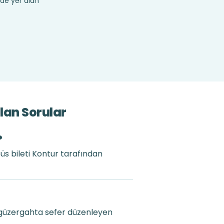
de yer alan
lan Sorular
?
üs bileti Kontur tarafından
 güzergahta sefer düzenleyen