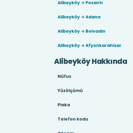
Alibeyköy → Pozantı
Alibeyköy → Adana
Alibeyköy → Bolvadin
Alibeyköy → Afyonkarahisar
Alibeyköy Hakkında
Nüfus
Yüzölçümü
Plaka
Telefon kodu