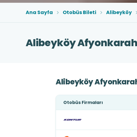
Ana Sayfa
Otobüs Bileti
Alibeyköy
Alibeyköy Afyonkarahi
Alibeyköy Afyonkarah
Otobüs Firmaları