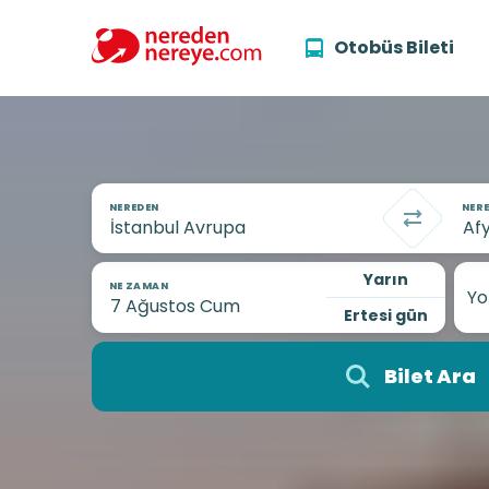
Otobüs Bileti
NEREDEN
NERE
Yarın
NE ZAMAN
Yo
Ertesi gün
Bilet Ara