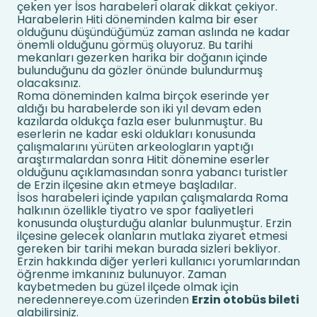
çeken yer İsos harabeleri olarak dikkat çekiyor.
Harabelerin Hiti döneminden kalma bir eser
olduğunu düşündüğümüz zaman aslında ne kadar
önemli olduğunu görmüş oluyoruz. Bu tarihi
mekanları gezerken harika bir doğanın içinde
bulunduğunu da gözler önünde bulundurmuş
olacaksınız.
Roma döneminden kalma birçok eserinde yer
aldığı bu harabelerde son iki yıl devam eden
kazılarda oldukça fazla eser bulunmuştur. Bu
eserlerin ne kadar eski oldukları konusunda
çalışmalarını yürüten arkeologların yaptığı
araştırmalardan sonra Hitit dönemine eserler
olduğunu açıklamasından sonra yabancı turistler
de Erzin ilçesine akın etmeye başladılar.
İsos harabeleri içinde yapılan çalışmalarda Roma
halkının özellikle tiyatro ve spor faaliyetleri
konusunda oluşturduğu alanlar bulunmuştur. Erzin
ilçesine gelecek olanların mutlaka ziyaret etmesi
gereken bir tarihi mekan burada sizleri bekliyor.
Erzin hakkında diğer yerleri kullanıcı yorumlarından
öğrenme imkanınız bulunuyor. Zaman
kaybetmeden bu güzel ilçede olmak için
neredennereye.com üzerinden
Erzin otobüs bileti
alabilirsiniz.