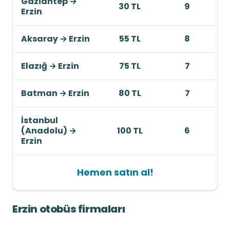
Gaziantep
→
30 TL
9
Erzin
Aksaray
→
Erzin
55 TL
8
Elazığ
→
Erzin
75 TL
7
Batman
→
Erzin
80 TL
7
İstanbul
(Anadolu)
→
100 TL
6
Erzin
Hemen satın al!
Erzin otobüs firmaları