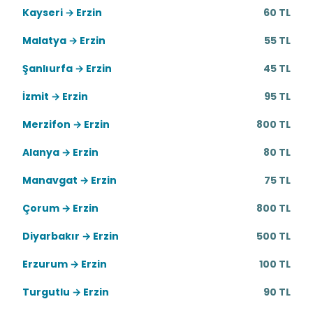
Kayseri → Erzin
60 TL
Malatya → Erzin
55 TL
Şanlıurfa → Erzin
45 TL
İzmit → Erzin
95 TL
Merzifon → Erzin
800 TL
Alanya → Erzin
80 TL
Manavgat → Erzin
75 TL
Çorum → Erzin
800 TL
Diyarbakır → Erzin
500 TL
Erzurum → Erzin
100 TL
Turgutlu → Erzin
90 TL