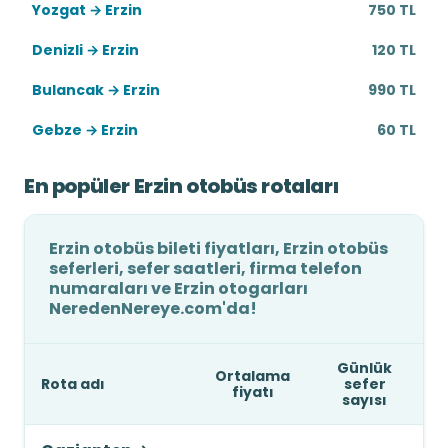
Yozgat → Erzin
750 TL
Denizli → Erzin
120 TL
Bulancak → Erzin
990 TL
Gebze → Erzin
60 TL
En popüler Erzin otobüs rotaları
Erzin otobüs bileti fiyatları, Erzin otobüs
seferleri, sefer saatleri, firma telefon
numaraları ve Erzin otogarları
NeredenNereye.com'da!
Günlük
Ortalama
Rota adı
sefer
fiyatı
sayısı