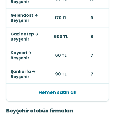
Beyşehir
Gelendost
→
170 TL
9
Beyşehir
Gaziantep
→
600 TL
8
Beyşehir
Kayseri
→
60 TL
7
Beyşehir
Şanlıurfa
→
90 TL
7
Beyşehir
Hemen satın al!
Beyşehir otobüs firmaları