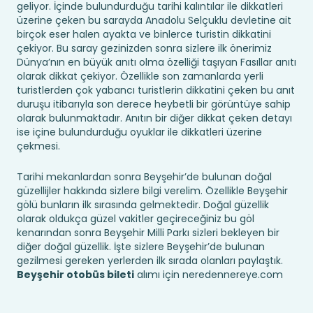
geliyor. İçinde bulundurduğu tarihi kalıntılar ile dikkatleri
üzerine çeken bu sarayda Anadolu Selçuklu devletine ait
birçok eser halen ayakta ve binlerce turistin dikkatini
çekiyor. Bu saray gezinizden sonra sizlere ilk önerimiz
Dünya’nın en büyük anıtı olma özelliği taşıyan Fasıllar anıtı
olarak dikkat çekiyor. Özellikle son zamanlarda yerli
turistlerden çok yabancı turistlerin dikkatini çeken bu anıt
duruşu itibarıyla son derece heybetli bir görüntüye sahip
olarak bulunmaktadır. Anıtın bir diğer dikkat çeken detayı
ise içine bulundurduğu oyuklar ile dikkatleri üzerine
çekmesi.
Tarihi mekanlardan sonra Beyşehir’de bulunan doğal
güzellijler hakkında sizlere bilgi verelim. Özellikle Beyşehir
gölü bunların ilk sırasında gelmektedir. Doğal güzellik
olarak oldukça güzel vakitler geçireceğiniz bu göl
kenarından sonra Beyşehir Milli Parkı sizleri bekleyen bir
diğer doğal güzellik. İşte sizlere Beyşehir’de bulunan
gezilmesi gereken yerlerden ilk sırada olanları paylaştık.
Beyşehir otobüs bileti
alımı için neredennereye.com