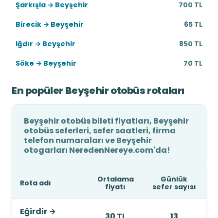
Şarkışla → Beyşehir
700 TL
Birecik → Beyşehir
65 TL
Iğdır → Beyşehir
850 TL
Söke → Beyşehir
70 TL
En popüler Beyşehir otobüs rotaları
Beyşehir otobüs bileti fiyatları, Beyşehir
otobüs seferleri, sefer saatleri, firma
telefon numaraları ve Beyşehir
otogarları NeredenNereye.com'da!
Ortalama
Günlük
Rota adı
fiyatı
sefer sayısı
Eğirdir
→
30 TL
13