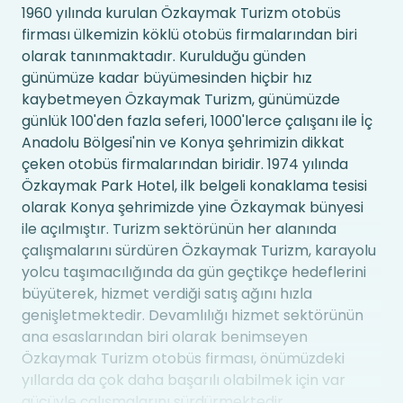
1960 yılında kurulan Özkaymak Turizm otobüs
firması ülkemizin köklü otobüs firmalarından biri
olarak tanınmaktadır. Kurulduğu günden
günümüze kadar büyümesinden hiçbir hız
kaybetmeyen Özkaymak Turizm, günümüzde
günlük 100'den fazla seferi, 1000'lerce çalışanı ile İç
Anadolu Bölgesi'nin ve Konya şehrimizin dikkat
çeken otobüs firmalarından biridir. 1974 yılında
Özkaymak Park Hotel, ilk belgeli konaklama tesisi
olarak Konya şehrimizde yine Özkaymak bünyesi
ile açılmıştır. Turizm sektörünün her alanında
çalışmalarını sürdüren Özkaymak Turizm, karayolu
yolcu taşımacılığında da gün geçtikçe hedeflerini
büyüterek, hizmet verdiği satış ağını hızla
genişletmektedir. Devamlılığı hizmet sektörünün
ana esaslarından biri olarak benimseyen
Özkaymak Turizm otobüs firması, önümüzdeki
yıllarda da çok daha başarılı olabilmek için var
gücüyle çalışmalarını sürdürmektedir.