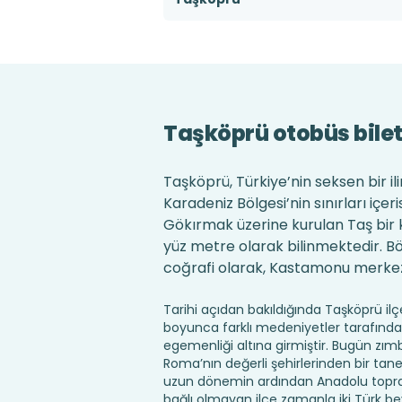
Taşköprü otobüs bilet
Taşköprü, Türkiye’nin seksen bir il
Karadeniz Bölgesi’nin sınırları içe
Gökırmak üzerine kurulan Taş bir 
yüz metre olarak bilinmektedir. Bö
coğrafi olarak, Kastamonu merkez,
Tarihi açıdan bakıldığında Taşköprü il
boyunca farklı medeniyetler tarafında
egemenliği altına girmiştir. Bugün zımb
Roma’nın değerli şehirlerinden bir tanes
uzun dönemin ardından Anadolu toprakl
bağlı olmayan ilçe zamanla iki Türk be