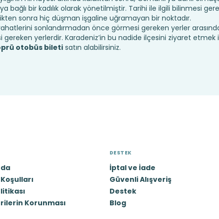
bağlı bir kadılık olarak yönetilmiştir. Tarihi ile ilgili bilinmesi ger
ildikten sonra hiç düşman işgaline uğramayan bir noktadır.
yahatlerini sonlandırmadan önce görmesi gereken yerler arasında,
i gereken yerlerdir. Karadeniz’in bu nadide ilçesini ziyaret etmek 
prü otobüs bileti
satın alabilirsiniz.
DESTEK
zda
İptal ve İade
Koşulları
Güvenli Alışveriş
olitikası
Destek
erilerin Korunması
Blog