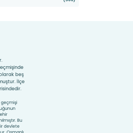
r.
 geçmişinde
 olarak beş
uştur. İlçe
isindedir.
e geçmişi
rluğunun
ehir
ılmıştır. Bu
ir devlete
tur. Osmanlı