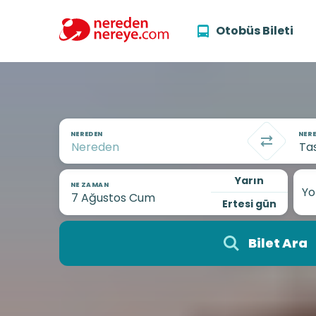
Otobüs Bileti
NEREDEN
NERE
Yarın
NE ZAMAN
Yo
Ertesi gün
Bilet Ara