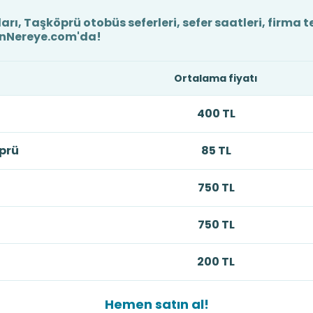
arı, Taşköprü otobüs seferleri, sefer saatleri, firma 
enNereye.com'da!
Ortalama fiyatı
400 TL
prü
85 TL
750 TL
750 TL
200 TL
Hemen satın al!