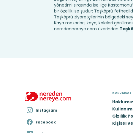
yönetimi sırasında ise ilçe Kastamonu’ya 
bir özellik ise şudur; Taşköprü fethed
Taşköprü ziyaretçilerinin bölgedeki se
Kaya mezarları, kaya, kaleleri görülmes
neredennereye.com üzerinden
Taşkö
KURUMSAL
Hakkımı
Kullanım 
Instagram
Gizlilik P
Facebook
Kişisel V