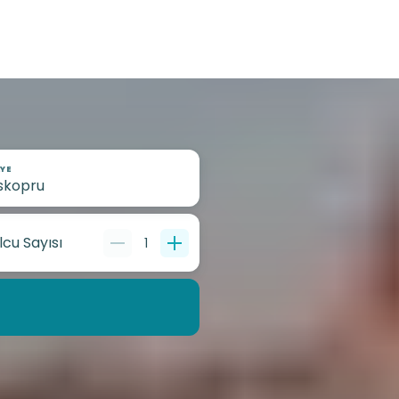
YE
lcu Sayısı
1