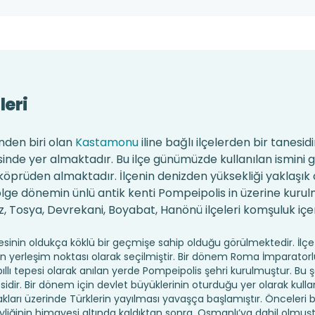
leri
inden biri olan
Kastamonu
iline bağlı ilçelerden bir tanesidi
risinde yer almaktadır. Bu ilçe günümüzde kullanılan ismini
köprüden almaktadır. İlçenin denizden yüksekliği yaklaşık
lge dönemin ünlü antik kenti Pompeipolis in üzerine kurulm
 Tosya, Devrekani, Boyabat, Hanönü ilçeleri komşuluk içer
çesinin oldukça köklü bir geçmişe sahip olduğu görülmektedir. İlç
n yerleşim noktası olarak seçilmiştir. Bir dönem Roma İmparato
ıllı tepesi olarak anılan yerde Pompeipolis şehri kurulmuştur. Bu ş
idir. Bir dönem için devlet büyüklerinin oturduğu yer olarak kullan
arı üzerinde Türklerin yayılması yavaşça başlamıştır. Önceleri b
yliğinin himayesi altında kaldıktan sonra, Osmanlı’ya dahil olmuş