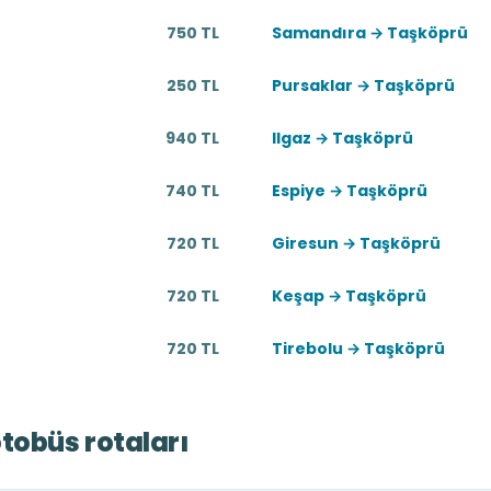
750 TL
Samandıra → Taşköprü
250 TL
Pursaklar → Taşköprü
940 TL
Ilgaz → Taşköprü
740 TL
Espiye → Taşköprü
720 TL
Giresun → Taşköprü
720 TL
Keşap → Taşköprü
720 TL
Tirebolu → Taşköprü
tobüs rotaları