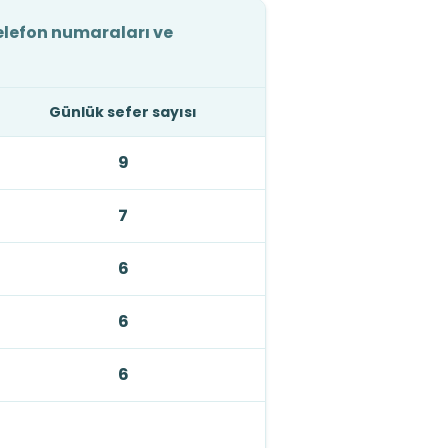
telefon numaraları ve
Günlük sefer sayısı
9
7
6
6
6