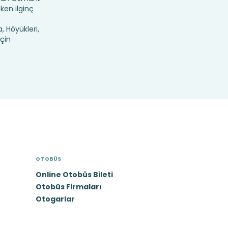
eken ilginç
 Höyükleri,
için
OTOBÜS
Online Otobüs Bileti
Otobüs Firmaları
Otogarlar