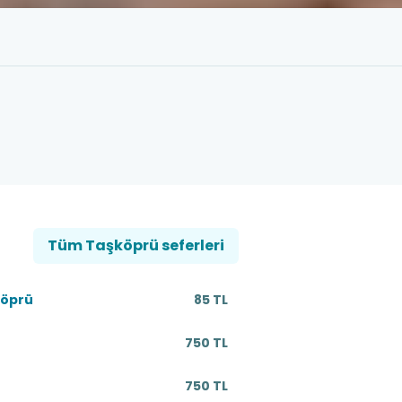
Tüm Taşköprü seferleri
köprü
85 TL
750 TL
750 TL