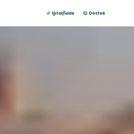
İptal/İade
Destek