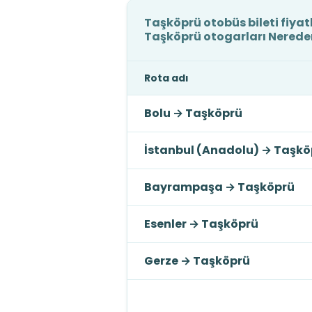
Taşköprü otobüs bileti fiyatl
Taşköprü otogarları Nered
Rota adı
Bolu
→
Taşköprü
İstanbul (Anadolu)
→
Taşkö
Bayrampaşa
→
Taşköprü
Esenler
→
Taşköprü
Gerze
→
Taşköprü