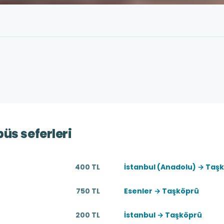
üs seferleri
400 TL
İstanbul (Anadolu) → Taş
750 TL
Esenler → Taşköprü
200 TL
İstanbul → Taşköprü