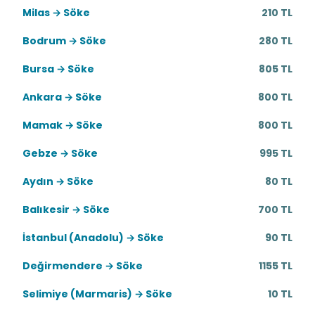
Milas → Söke
210 TL
Bodrum → Söke
280 TL
Bursa → Söke
805 TL
Ankara → Söke
800 TL
Mamak → Söke
800 TL
Gebze → Söke
995 TL
Aydın → Söke
80 TL
Balıkesir → Söke
700 TL
İstanbul (Anadolu) → Söke
90 TL
Değirmendere → Söke
1155 TL
Selimiye (Marmaris) → Söke
10 TL