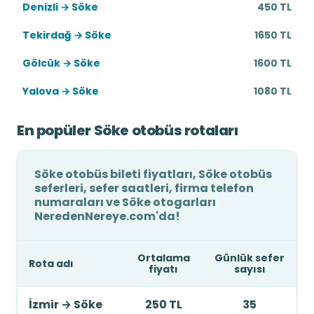
Denizli → Söke
450 TL
Tekirdağ → Söke
1650 TL
Gölcük → Söke
1600 TL
Yalova → Söke
1080 TL
En popüler Söke otobüs rotaları
Söke otobüs bileti fiyatları, Söke otobüs
seferleri, sefer saatleri, firma telefon
numaraları ve Söke otogarları
NeredenNereye.com'da!
Ortalama
Günlük sefer
Rota adı
fiyatı
sayısı
İzmir
→
Söke
250 TL
35