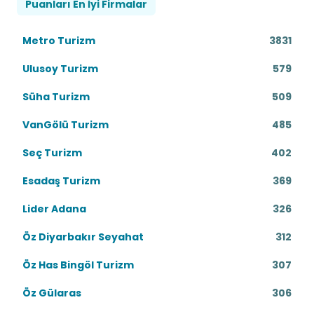
Puanları En İyi Firmalar
Metro Turizm
3831
Ulusoy Turizm
579
Süha Turizm
509
VanGölü Turizm
485
Seç Turizm
402
Esadaş Turizm
369
Lider Adana
326
Öz Diyarbakır Seyahat
312
Öz Has Bingöl Turizm
307
Öz Gülaras
306