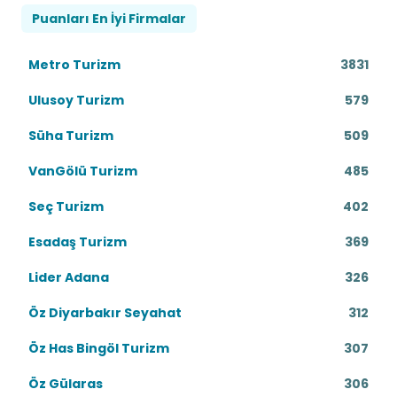
Puanları En İyi Firmalar
Metro Turizm
3831
Ulusoy Turizm
579
Süha Turizm
509
VanGölü Turizm
485
Seç Turizm
402
Esadaş Turizm
369
Lider Adana
326
Öz Diyarbakır Seyahat
312
Öz Has Bingöl Turizm
307
Öz Gülaras
306