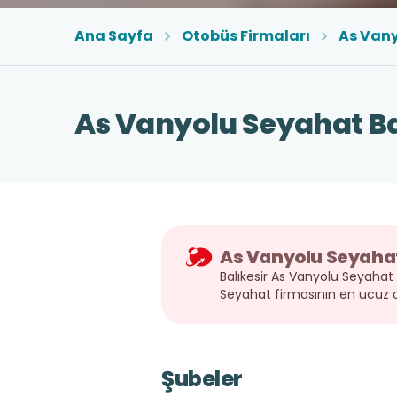
Ana Sayfa
Otobüs Firmaları
As Van
As Vanyolu Seyahat Bal
As Vanyolu Seyahat
Balıkesir As Vanyolu Seyahat ş
Seyahat firmasının en ucuz o
Şubeler