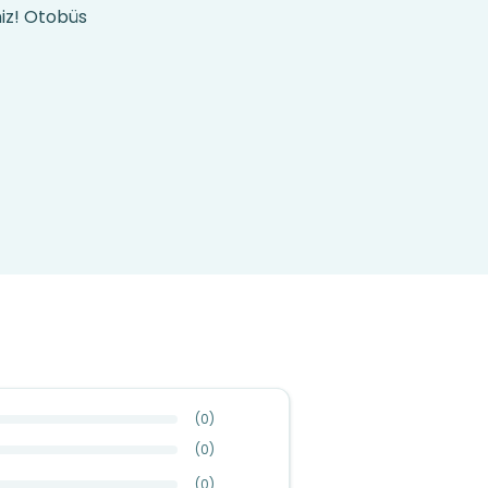
niz! Otobüs
(
0
)
(
0
)
(
0
)