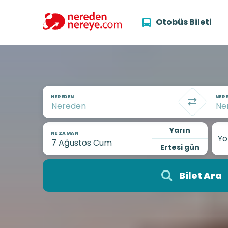
Otobüs Bileti
NEREDEN
NERE
Yarın
NE ZAMAN
Yo
Ertesi gün
Bilet Ara