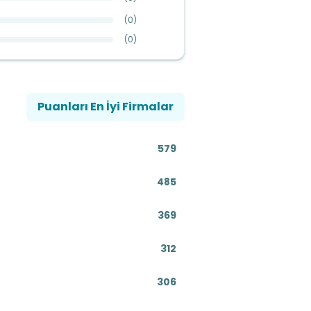
(
0
)
(
0
)
Puanları En İyi Firmalar
579
485
369
312
306