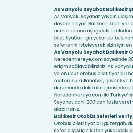
As Vanyolu Seyahat Balıkesir Ş
As Vanyolu Seyahat yaygın ulaşım 
devam ediyor. Balıkesir ilinde yer 
numaralarına aşağıdaki tablodan ul
bilet fiyatları için yukarıda bul
seferlerini listeleyerek sizin için en
As Vanyolu Seyahat Balıkesir O
NeredenNereye.com sayesinde 200'd
erişim sağlayabilirsiniz. As Vanyol
ve en ucuz otobüs bilet fiyatları 
motorunu kullanabilir, güvenli ve hız
durumunda dakikalar içerisinde iptal 
NeredenNereye.com ile Türkiye’nin
Seyahat dahil 200’den fazla yerel v
alabilirsiniz.
Balıkesir Otobüs Seferleri ve Fiy
Otobüs bileti fiyatları güzergah, 
sefer bilgisi için lütfen yukarıd