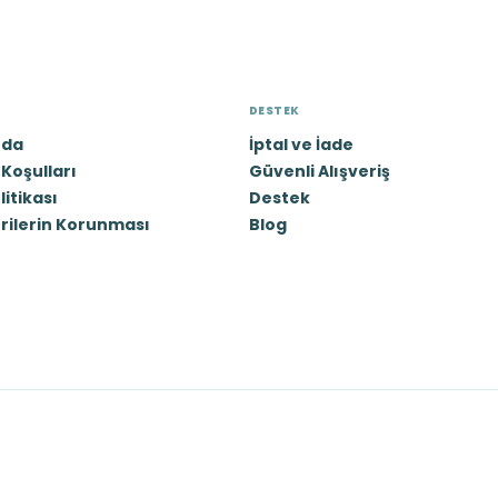
DESTEK
zda
İptal ve İade
Koşulları
Güvenli Alışveriş
olitikası
Destek
erilerin Korunması
Blog