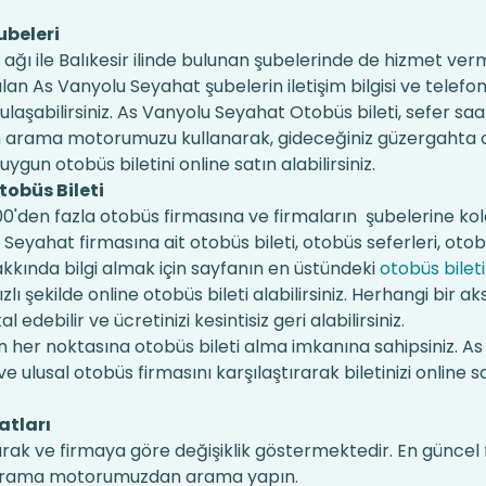
ubeleri
ağı ile Balıkesir ilinde bulunan şubelerinde de hizmet ve
alan As Vanyolu Seyahat şubelerin iletişim bilgisi ve telefo
aşabilirsiniz. As Vanyolu Seyahat Otobüs bileti, sefer saat
unan arama motorumuzu kullanarak, gideceğiniz güzergahta
 uygun otobüs biletini online satın alabilirsiniz.
tobüs Bileti
en fazla otobüs firmasına ve firmaların şubelerine kola
u Seyahat firmasına ait otobüs bileti, otobüs seferleri, otob
hakkında bilgi almak için sayfanın en üstündeki
otobüs bileti
lı şekilde online otobüs bileti alabilirsiniz. Herhangi bir aks
edebilir ve ücretinizi kesintisiz geri alabilirsiniz.
 her noktasına otobüs bileti alma imkanına sahipsiniz. A
e ulusal otobüs firmasını karşılaştırarak biletinizi online s
atları
durak ve firmaya göre değişiklik göstermektedir. En güncel 
aki arama motorumuzdan arama yapın.