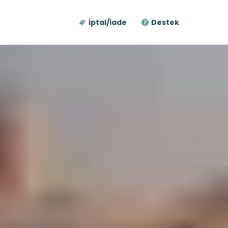
İptal/İade
Destek