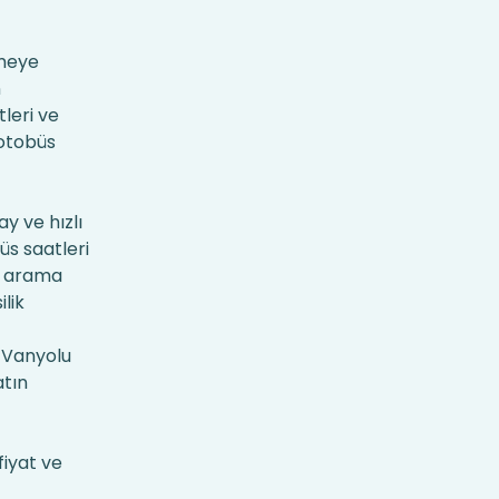
rmeye
n
leri ve
 otobüs
y ve hızlı
üs saatleri
arama
ilik
s Vanyolu
atın
fiyat ve