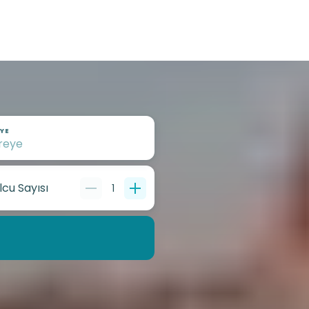
YE
lcu Sayısı
1