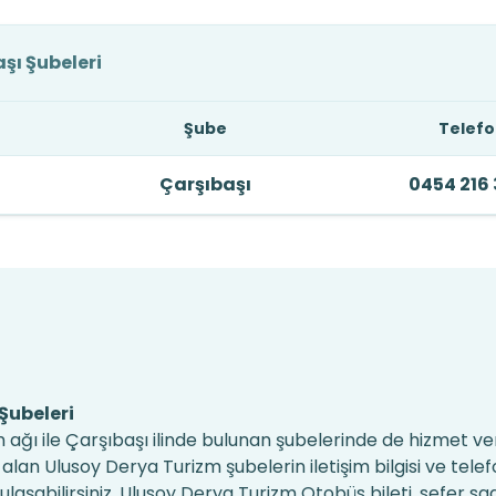
şı Şubeleri
Şube
Telef
Çarşıbaşı
0454 216
Şubeleri
 ağı ile Çarşıbaşı ilinde bulunan şubelerinde de hizmet 
alan Ulusoy Derya Turizm şubelerin iletişim bilgisi ve tele
aşabilirsiniz. Ulusoy Derya Turizm Otobüs bileti, sefer saa