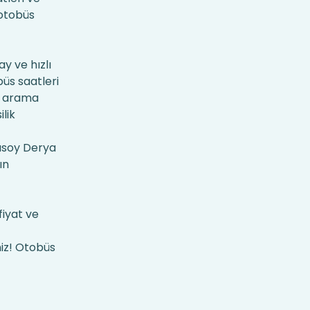
 otobüs
y ve hızlı
büs saatleri
arama
ilik
lusoy Derya
ın
fiyat ve
niz! Otobüs