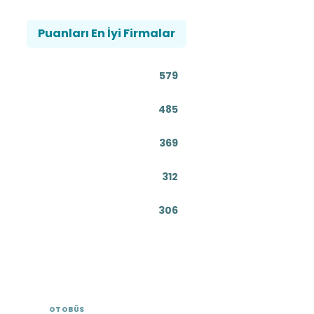
Puanları En İyi Firmalar
579
485
369
312
306
OTOBÜS