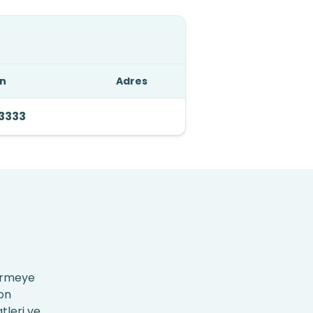
on
Adres
 3333
vermeye
fon
tleri ve