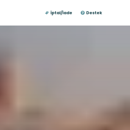
İptal/İade
Destek