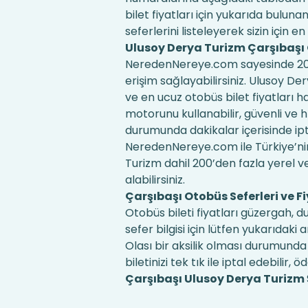
bilet fiyatları için yukarıda bul
seferlerini listeleyerek sizin için en
Ulusoy Derya Turizm Çarşıbaşı 
NeredenNereye.com sayesinde 200'd
erişim sağlayabilirsiniz. Ulusoy De
ve en ucuz otobüs bilet fiyatları 
motorunu kullanabilir, güvenli ve hız
durumunda dakikalar içerisinde iptal 
NeredenNereye.com ile Türkiye’nin
Turizm dahil 200’den fazla yerel ve 
alabilirsiniz.
Çarşıbaşı Otobüs Seferleri ve Fi
Otobüs bileti fiyatları güzergah, 
sefer bilgisi için lütfen yukarıd
Olası bir aksilik olması durumunda 
biletinizi tek tık ile iptal edebilir, ö
Çarşıbaşı Ulusoy Derya Turizm Şu