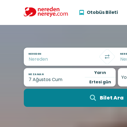
Otobüs Bileti
NEREDEN
NERE
Yarın
NE ZAMAN
Yo
Ertesi gün
Bilet Ara