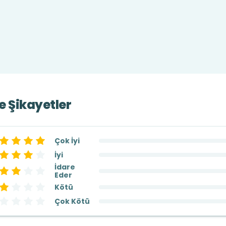
ve Şikayetler
Çok İyi
İyi
İdare
Eder
Kötü
Çok Kötü