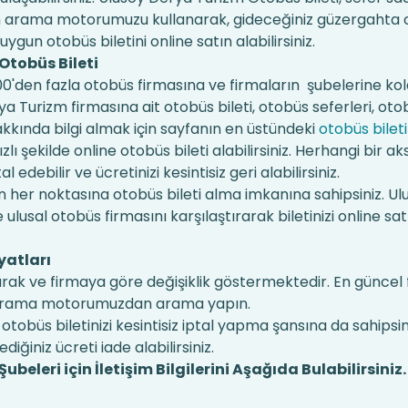
unan arama motorumuzu kullanarak, gideceğiniz güzergahta
 uygun otobüs biletini online satın alabilirsiniz.
Otobüs Bileti
en fazla otobüs firmasına ve firmaların şubelerine kola
rya Turizm firmasına ait otobüs bileti, otobüs seferleri, oto
hakkında bilgi almak için sayfanın en üstündeki
otobüs bileti
lı şekilde online otobüs bileti alabilirsiniz. Herhangi bir aks
edebilir ve ücretinizi kesintisiz geri alabilirsiniz.
 her noktasına otobüs bileti alma imkanına sahipsiniz. U
ulusal otobüs firmasını karşılaştırarak biletinizi online sat
yatları
durak ve firmaya göre değişiklik göstermektedir. En güncel 
aki arama motorumuzdan arama yapın.
otobüs biletinizi kesintisiz iptal yapma şansına da sahipsi
dediğiniz ücreti iade alabilirsiniz.
beleri için İletişim Bilgilerini Aşağıda Bulabilirsiniz.