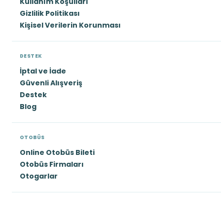
Kullanım Koşulları
Gizlilik Politikası
Kişisel Verilerin Korunması
DESTEK
İptal ve İade
Güvenli Alışveriş
Destek
Blog
OTOBÜS
Online Otobüs Bileti
Otobüs Firmaları
Otogarlar