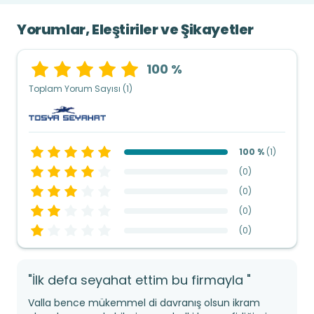
Yorumlar, Eleştiriler ve Şikayetler
100 %
Toplam Yorum Sayısı (1)
100 %
(
1
)
(
0
)
(
0
)
(
0
)
(
0
)
"İlk defa seyahat ettim bu firmayla "
Valla bence mükemmel di davranış olsun ikram