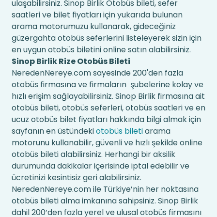
ulaşabilirsiniz. Sinop Birlik Otobüs bileti, sefer
saatleri ve bilet fiyatları için yukarıda bulunan
arama motorumuzu kullanarak, gideceğiniz
güzergahta otobüs seferlerini listeleyerek sizin için
en uygun otobüs biletini online satın alabilirsiniz.
Sinop Birlik Rize Otobüs Bileti
NeredenNereye.com sayesinde 200'den fazla
otobüs firmasına ve firmaların şubelerine kolay ve
hızlı erişim sağlayabilirsiniz. Sinop Birlik firmasına ait
otobüs bileti, otobüs seferleri, otobüs saatleri ve en
ucuz otobüs bilet fiyatları hakkında bilgi almak için
sayfanın en üstündeki
otobüs bileti
arama
motorunu kullanabilir, güvenli ve hızlı şekilde online
otobüs bileti alabilirsiniz. Herhangi bir aksilik
durumunda dakikalar içerisinde iptal edebilir ve
ücretinizi kesintisiz geri alabilirsiniz.
NeredenNereye.com ile Türkiye’nin her noktasına
otobüs bileti alma imkanına sahipsiniz. Sinop Birlik
dahil 200’den fazla yerel ve ulusal otobüs firmasını