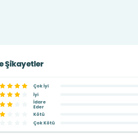
ve Şikayetler
Çok İyi
İyi
İdare
Eder
Kötü
Çok Kötü