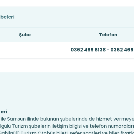
beleri
Şube
Telefon
0362 465 6138 - 0362 465
eri
ğı ile Samsun ilinde bulunan şubelerinde de hizmet verme
lgülü Turizm şubelerin iletişim bilgisi ve telefon numaralar
ahilgülü Turizm Otobüs bileti, sefer saatleri ve bilet fiyatla