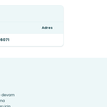
Adres
 6071
ye devam
ına
rı için