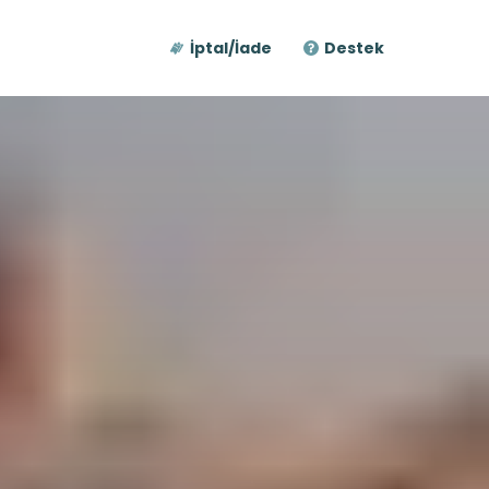
İptal/İade
Destek