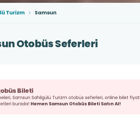
lü Turizm
Samsun
un Otobüs Seferleri
obüs Bileti
leri, Samsun Sahilgülü Turizm otobüs seferleri, online bilet fiya
letleri burada!
Hemen Samsun Otobüs Bileti Satın Al!