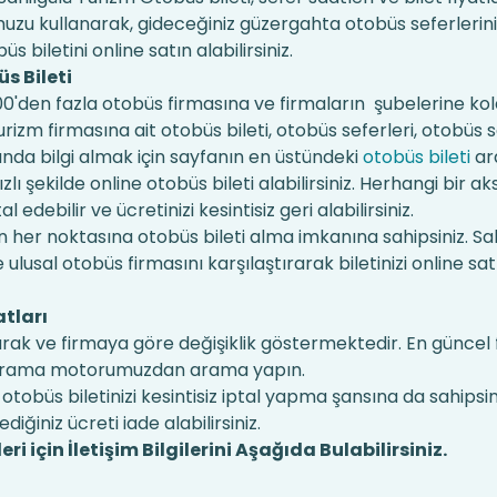
u kullanarak, gideceğiniz güzergahta otobüs seferlerini
s biletini online satın alabilirsiniz.
s Bileti
en fazla otobüs firmasına ve firmaların şubelerine kola
Turizm firmasına ait otobüs bileti, otobüs seferleri, otobüs 
kında bilgi almak için sayfanın en üstündeki
otobüs bileti
ar
lı şekilde online otobüs bileti alabilirsiniz. Herhangi bir aks
edebilir ve ücretinizi kesintisiz geri alabilirsiniz.
 her noktasına otobüs bileti alma imkanına sahipsiniz. Sah
ulusal otobüs firmasını karşılaştırarak biletinizi online sat
atları
durak ve firmaya göre değişiklik göstermektedir. En güncel 
aki arama motorumuzdan arama yapın.
otobüs biletinizi kesintisiz iptal yapma şansına da sahipsi
dediğiniz ücreti iade alabilirsiniz.
 için İletişim Bilgilerini Aşağıda Bulabilirsiniz.