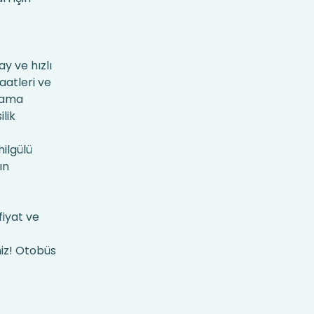
y ve hızlı
saatleri ve
ama
ilik
ilgülü
ın
fiyat ve
niz! Otobüs