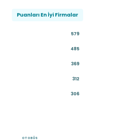
Puanları En İyi Firmalar
579
485
369
312
306
OTOBÜS