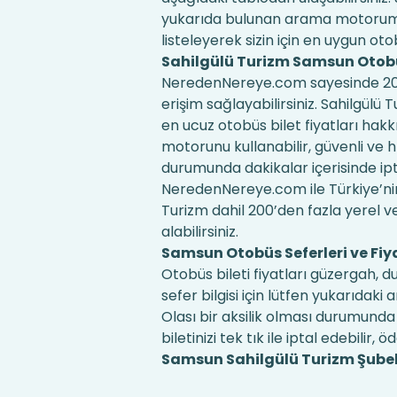
yukarıda bulunan arama motorumuz
listeleyerek sizin için en uygun otobü
Sahilgülü Turizm Samsun Otobü
NeredenNereye.com sayesinde 200'd
erişim sağlayabilirsiniz. Sahilgülü 
en ucuz otobüs bilet fiyatları hak
motorunu kullanabilir, güvenli ve hız
durumunda dakikalar içerisinde iptal 
NeredenNereye.com ile Türkiye’nin
Turizm dahil 200’den fazla yerel ve 
alabilirsiniz.
Samsun Otobüs Seferleri ve Fiy
Otobüs bileti fiyatları güzergah, 
sefer bilgisi için lütfen yukarıd
Olası bir aksilik olması durumunda 
biletinizi tek tık ile iptal edebilir, ö
Samsun Sahilgülü Turizm Şubeleri