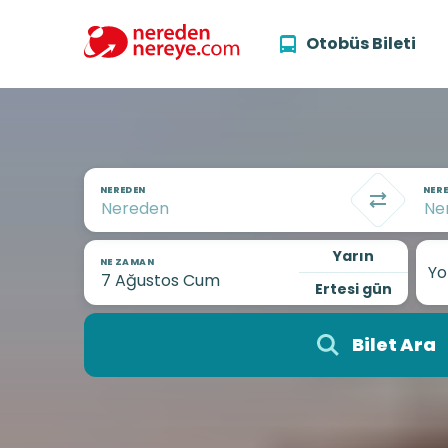
Otobüs Bileti
NEREDEN
NERE
Yarın
NE ZAMAN
Yo
Ertesi gün
Bilet Ara