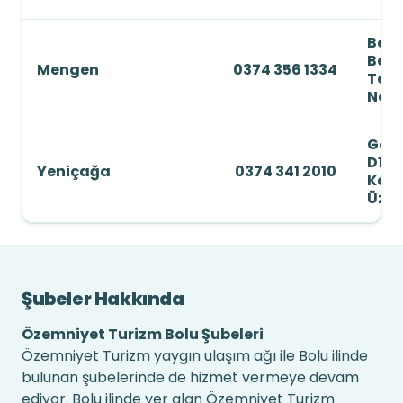
Beşl
Bele
Mengen
0374 356 1334
Term
No: 
Göly
D100
Yeniçağa
0374 341 2010
Kara
Üzer
Şubeler Hakkında
Özemniyet Turizm Bolu Şubeleri
Özemniyet Turizm yaygın ulaşım ağı ile Bolu ilinde
bulunan şubelerinde de hizmet vermeye devam
ediyor. Bolu ilinde yer alan Özemniyet Turizm