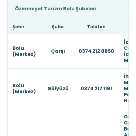
Özemniyet Turizm Bolu Şubeleri
Şehir
Şube
Telefon
İzze
Bolu
Cad.
Çarşı
0374 212 8850
(Merkez)
İdar
Mer
İhsa
Mah.
Bolu
Gölyüzü
0374 217 1191
Meh
(Merkez)
Paşa
No: 
Gölk
Gölk
Bulv
Aban