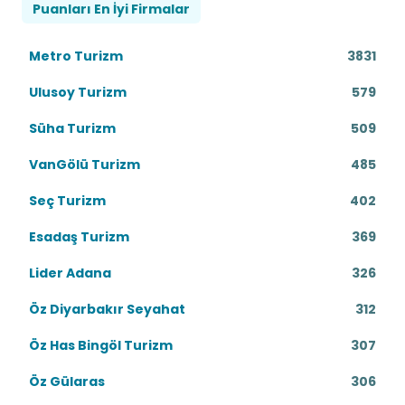
Puanları En İyi Firmalar
Metro Turizm
3831
Ulusoy Turizm
579
Süha Turizm
509
VanGölü Turizm
485
Seç Turizm
402
Esadaş Turizm
369
Lider Adana
326
Öz Diyarbakır Seyahat
312
Öz Has Bingöl Turizm
307
Öz Gülaras
306