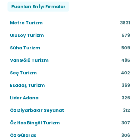
Puanları En İyi Firmalar
Metro Turizm
3831
Ulusoy Turizm
579
Süha Turizm
509
VanGölü Turizm
485
Seç Turizm
402
Esadaş Turizm
369
Lider Adana
326
Öz Diyarbakır Seyahat
312
Öz Has Bingöl Turizm
307
Öz Gülaras
306