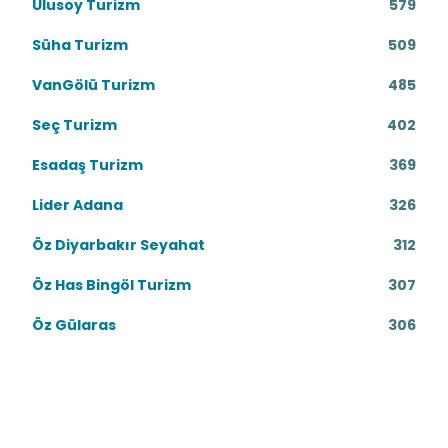
Ulusoy Turizm
579
Süha Turizm
509
VanGölü Turizm
485
Seç Turizm
402
Esadaş Turizm
369
Lider Adana
326
Öz Diyarbakır Seyahat
312
Öz Has Bingöl Turizm
307
Öz Gülaras
306