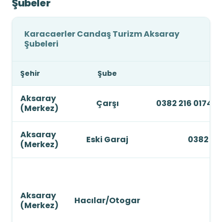
Şubeler
Karacaerler Candaş Turizm Aksaray
Şubeleri
Şehir
Şube
Aksaray
Çarşı
0382 216 0174 - 
(Merkez)
Aksaray
Eski Garaj
0382 216
(Merkez)
Aksaray
Hacılar/Otogar
0
(Merkez)