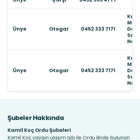
Kale
Mah
Ünye
Otogar
0452 333 7171
Devl
Sahi
No: 
Kale
Mah
Ünye
Otogar
0452 333 7171
Devl
Sahi
No: 
Şubeler Hakkında
Kamil Koç Ordu Şubeleri
Kamil Koç yaygın ulaşım ağı ile Ordu ilinde bulunan