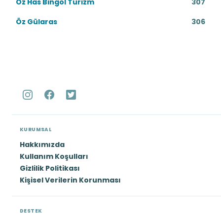
Öz Has Bingöl Turizm
307
Öz Gülaras
306
KURUMSAL
Hakkımızda
Kullanım Koşulları
Gizlilik Politikası
Kişisel Verilerin Korunması
DESTEK