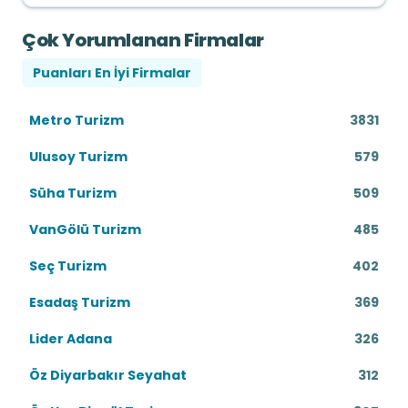
Çok Yorumlanan Firmalar
Puanları En İyi Firmalar
Metro Turizm
3831
Ulusoy Turizm
579
Süha Turizm
509
VanGölü Turizm
485
Seç Turizm
402
Esadaş Turizm
369
Lider Adana
326
Öz Diyarbakır Seyahat
312