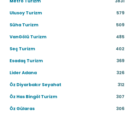
Metro Turizm
3831
Ulusoy Turizm
579
Süha Turizm
509
VanGölü Turizm
485
Seç Turizm
402
Esadaş Turizm
369
Lider Adana
326
Öz Diyarbakır Seyahat
312
Öz Has Bingöl Turizm
307
Öz Gülaras
306