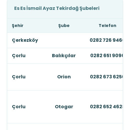
Es Es İsmail Ayaz Tekirdağ Şubeleri
Şehir
Şube
Telefon
Çerkezköy
0282 726 9460
Çorlu
Balıkçılar
0282 651 9090
Çorlu
Orion
0282 673 6250
Çorlu
Otogar
0282 652 4628