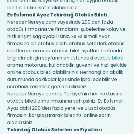
seferlerini listeleyerek sizin için en uygun otobüs
biletini online satın alabilirsiniz.
Es Es İsmail Ayaz Tekirdağ Otobüs Bileti
NeredenNereye.com sayesinde 200'den fazla
otobüs firmasına ve firmaların şubelerine kolay ve
hızlı erişim sağlayabilirsiniz. Es Es İsmail Ayaz
firmasına ait otobüs bileti, otobüs seferleri, otobüs
saatleri ve en ucuz otobüs bilet fiyatları hakkında
bilgi almak için sayfanın en üstündeki
otobüs bileti
arama motorunu kullanabilir, güvenli ve hızlı şekilde
online otobüs bileti alabilirsiniz. Herhangi bir aksilik
durumunda dakikalar içerisinde iptal edebilir ve
ücretinizi kesintisiz geri alabilirsiniz.
NeredenNereye.com ile Türkiye’nin her noktasına
otobüs bileti alma imkanına sahipsiniz. Es Es İsmail
Ayaz dahil 200’den fazla yerel ve ulusal otobüs
firmasını karşılaştırarak biletinizi online satın
alabilirsiniz.
Tekirdağ Otobüs Seferleri ve Fiyatları