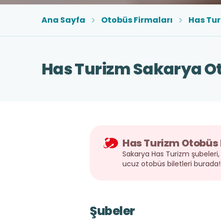
Ana Sayfa
Otobüs Firmaları
Has Tu
Has Turizm Sakarya Ot
Has Turizm Otobüs B
Sakarya Has Turizm şubeleri, 
ucuz otobüs biletleri burada
Şubeler