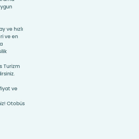
 uygun
y ve hızlı
ri ve en
a
ilik
as Turizm
rsiniz.
fiyat ve
niz! Otobüs