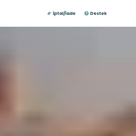
İptal/İade
Destek