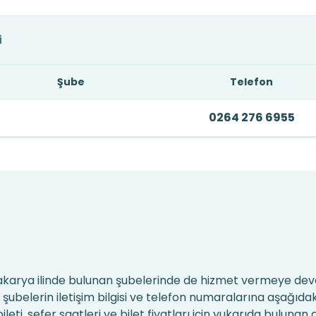
i
Şube
Telefon
0264 276 6955
Sakarya ilinde bulunan şubelerinde de hizmet vermeye dev
 şubelerin iletişim bilgisi ve telefon numaralarına aşağıda
ileti, sefer saatleri ve bilet fiyatları için yukarıda buluna