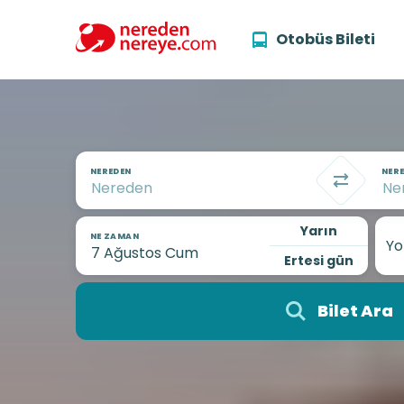
Otobüs Bileti
NEREDEN
NERE
Yarın
NE ZAMAN
Yo
Ertesi gün
Bilet Ara