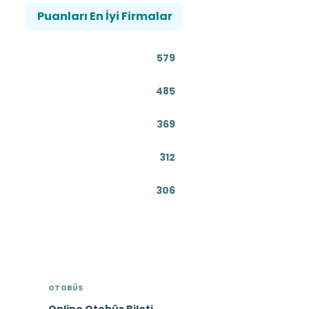
Puanları En İyi Firmalar
579
485
369
312
306
OTOBÜS