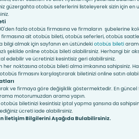
 güzergahta otobüs seferlerini listeleyerek sizin için en
iniz.
eti
en fazla otobüs firmasına ve firmaların şubelerine kola
 firmasına ait otobüs bileti, otobüs seferleri, otobüs saatle
a bilgi almak için sayfanın en üstündeki
otobüs bileti
aram
lı şekilde online otobüs bileti alabilirsiniz. Herhangi bir aks
edebilir ve ücretinizi kesintisiz geri alabilirsiniz.
 her noktasına otobüs bileti alma imkanına sahipsiniz. H
tobüs firmasını karşılaştırarak biletinizi online satın alabili
atları
durak ve firmaya göre değişiklik göstermektedir. En güncel 
aki arama motorumuzdan arama yapın.
otobüs biletinizi kesintisiz iptal yapma şansına da sahipsi
dediğiniz ücreti iade alabilirsiniz.
 İletişim Bilgilerini Aşağıda Bulabilirsiniz.