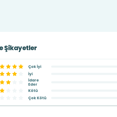
ve Şikayetler
Çok İyi
İyi
İdare
Eder
Kötü
Çok Kötü