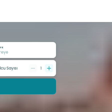
YE
lcu Sayısı
1