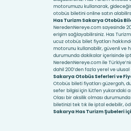
motorumuzu kullanarak, gideceğiniz
otobüs biletini online satın alabilirs
Has Turizm Sakarya Otobüs Bil
NeredenNereye.com sayesinde 200'd
erişim sağlayabilirsiniz. Has Turizm
ucuz otobüs bilet fiyatları hakkınd
motorunu kullanabilir, güvenli ve hız
durumunda dakikalar içerisinde iptal 
NeredenNereye.com ile Türkiye’nin
dahil 200’den fazla yerel ve ulusal o
Sakarya Otobüs Seferleri ve Fiy
Otobüs bileti fiyatları güzergah, 
sefer bilgisi için lütfen yukarıd
Olası bir aksilik olması durumunda 
biletinizi tek tık ile iptal edebilir, ö
Sakarya Has Turizm Şubeleri için