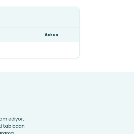
Adres
am ediyor.
ki tablodan
n arama