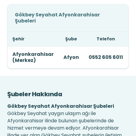
Gökbey Seyahat Afyonkarahisar
Şubeleri
Şehir
Şube
Telefon
A
Afyonkarahisar
Afyon
0552 605 6011
(Merkez)
Şubeler Hakkında
Gökbey Seyahat Afyonkarahisar Şubeleri
Gökbey Seyahat yaygın ulaşım ağı ile
Afyonkarahisar ilinde bulunan şubelerinde de
hizmet vermeye devam ediyor. Afyonkarahisar
ilinde yer alan Gökbey Seyahat şubelerin iletişim