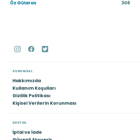
Öz Gülaras
306
KURUMSAL
Hakkımızda
Kullanım Koşulları
Gizlilik Politikası
Kişisel Verilerin Korunması
DESTEK
İptal ve İade
Güvenli Alışveriş