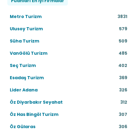
Puanları En İyi Firmalar
Metro Turizm
3831
Ulusoy Turizm
579
Süha Turizm
509
VanGölü Turizm
485
Seç Turizm
402
Esadaş Turizm
369
Lider Adana
326
Öz Diyarbakır Seyahat
312
Öz Has Bingöl Turizm
307
Öz Gülaras
306