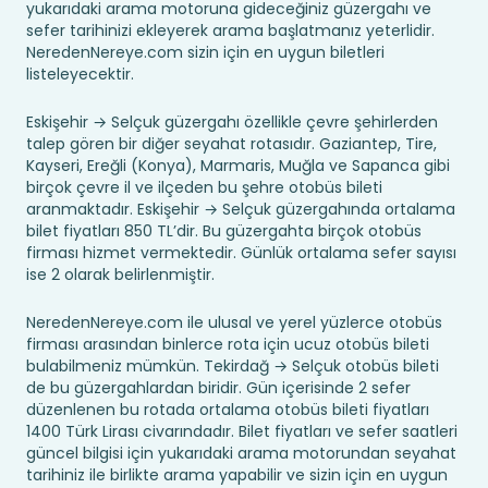
yukarıdaki arama motoruna gideceğiniz güzergahı ve
sefer tarihinizi ekleyerek arama başlatmanız yeterlidir.
NeredenNereye.com sizin için en uygun biletleri
listeleyecektir.
Eskişehir → Selçuk güzergahı özellikle çevre şehirlerden
talep gören bir diğer seyahat rotasıdır. Gaziantep, Tire,
Kayseri, Ereğli (Konya), Marmaris, Muğla ve Sapanca gibi
birçok çevre il ve ilçeden bu şehre otobüs bileti
aranmaktadır. Eskişehir → Selçuk güzergahında ortalama
bilet fiyatları 850 TL’dir. Bu güzergahta birçok otobüs
firması hizmet vermektedir. Günlük ortalama sefer sayısı
ise 2 olarak belirlenmiştir.
NeredenNereye.com ile ulusal ve yerel yüzlerce otobüs
firması arasından binlerce rota için ucuz otobüs bileti
bulabilmeniz mümkün. Tekirdağ → Selçuk otobüs bileti
de bu güzergahlardan biridir. Gün içerisinde 2 sefer
düzenlenen bu rotada ortalama otobüs bileti fiyatları
1400 Türk Lirası civarındadır. Bilet fiyatları ve sefer saatleri
güncel bilgisi için yukarıdaki arama motorundan seyahat
tarihiniz ile birlikte arama yapabilir ve sizin için en uygun