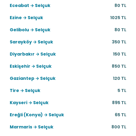
Eceabat → Selçuk
80 TL
Ezine → Selçuk
1025 TL
Gelibolu → Selçuk
80 TL
Sarayköy → Selçuk
350 TL
Diyarbakır → Selçuk
150 TL
Eskişehir → Selçuk
850 TL
Gaziantep → Selçuk
120 TL
Tire → Selçuk
5 TL
Kayseri → Selçuk
895 TL
Ereğli (Konya) → Selçuk
65 TL
Marmaris → Selçuk
800 TL