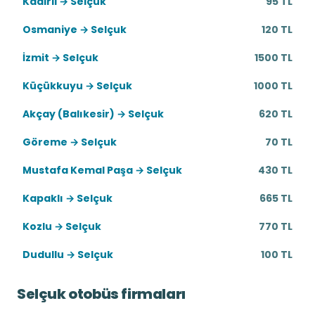
Kadirli → Selçuk
95 TL
Osmaniye → Selçuk
120 TL
İzmit → Selçuk
1500 TL
Küçükkuyu → Selçuk
1000 TL
Akçay (Balıkesir) → Selçuk
620 TL
Göreme → Selçuk
70 TL
Mustafa Kemal Paşa → Selçuk
430 TL
Kapaklı → Selçuk
665 TL
Kozlu → Selçuk
770 TL
Dudullu → Selçuk
100 TL
Selçuk otobüs firmaları