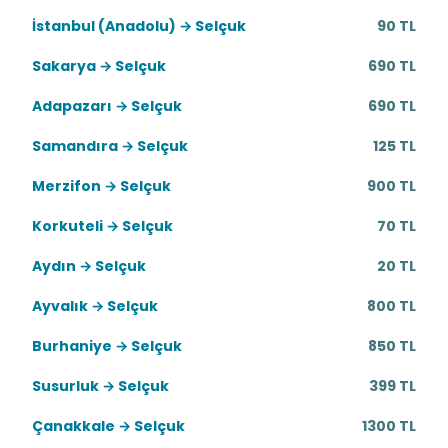
İstanbul (Anadolu) → Selçuk
90 TL
Sakarya → Selçuk
690 TL
Adapazarı → Selçuk
690 TL
Samandıra → Selçuk
125 TL
Merzifon → Selçuk
900 TL
Korkuteli → Selçuk
70 TL
Aydın → Selçuk
20 TL
Ayvalık → Selçuk
800 TL
Burhaniye → Selçuk
850 TL
Susurluk → Selçuk
399 TL
Çanakkale → Selçuk
1300 TL