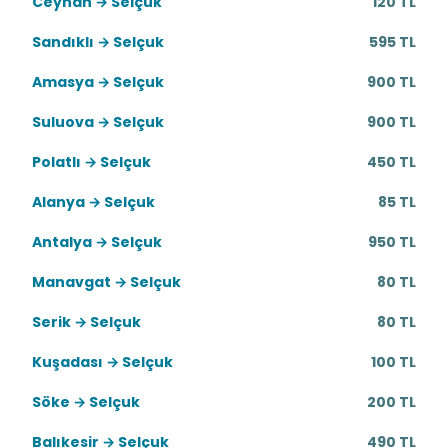
Ceyhan → Selçuk
120 TL
Sandıklı → Selçuk
595 TL
Amasya → Selçuk
900 TL
Suluova → Selçuk
900 TL
Polatlı → Selçuk
450 TL
Alanya → Selçuk
85 TL
Antalya → Selçuk
950 TL
Manavgat → Selçuk
80 TL
Serik → Selçuk
80 TL
Kuşadası → Selçuk
100 TL
Söke → Selçuk
200 TL
Balıkesir → Selçuk
490 TL