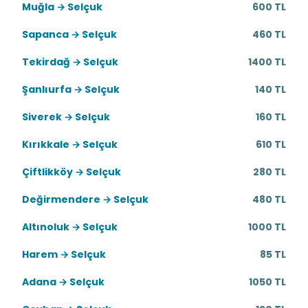
Muğla → Selçuk
600 TL
Sapanca → Selçuk
460 TL
Tekirdağ → Selçuk
1400 TL
Şanlıurfa → Selçuk
140 TL
Siverek → Selçuk
160 TL
Kırıkkale → Selçuk
610 TL
Çiftlikköy → Selçuk
280 TL
Değirmendere → Selçuk
480 TL
Altınoluk → Selçuk
1000 TL
Harem → Selçuk
85 TL
Adana → Selçuk
1050 TL