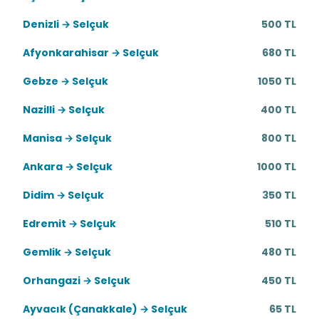
Denizli → Selçuk
500 TL
Afyonkarahisar → Selçuk
680 TL
Gebze → Selçuk
1050 TL
Nazilli → Selçuk
400 TL
Manisa → Selçuk
800 TL
Ankara → Selçuk
1000 TL
Didim → Selçuk
350 TL
Edremit → Selçuk
510 TL
Gemlik → Selçuk
480 TL
Orhangazi → Selçuk
450 TL
Ayvacık (Çanakkale) → Selçuk
65 TL