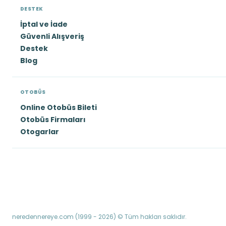
DESTEK
İptal ve İade
Güvenli Alışveriş
Destek
Blog
OTOBÜS
Online Otobüs Bileti
Otobüs Firmaları
Otogarlar
neredennereye.com (1999 - 2026) © Tüm hakları saklıdır.