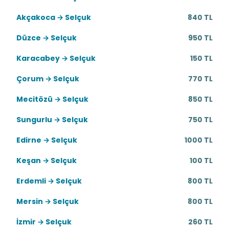
Akçakoca → Selçuk
840 TL
Düzce → Selçuk
950 TL
Karacabey → Selçuk
150 TL
Çorum → Selçuk
770 TL
Mecitözü → Selçuk
850 TL
Sungurlu → Selçuk
750 TL
Edirne → Selçuk
1000 TL
Keşan → Selçuk
100 TL
Erdemli → Selçuk
800 TL
Mersin → Selçuk
800 TL
İzmir → Selçuk
260 TL