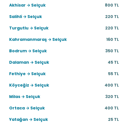
Akhisar → Selçuk
800 TL
Salihli → Selçuk
220 TL
Turgutlu → Selçuk
220 TL
Kahramanmaraş → Selçuk
160 TL
Bodrum → Selçuk
350 TL
Dalaman → Selçuk
45 TL
Fethiye → Selçuk
55 TL
Köyceğiz → Selçuk
400 TL
Milas → Selçuk
320 TL
Ortaca → Selçuk
400 TL
Yatağan → Selçuk
25 TL