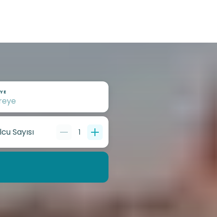
YE
lcu Sayısı
1