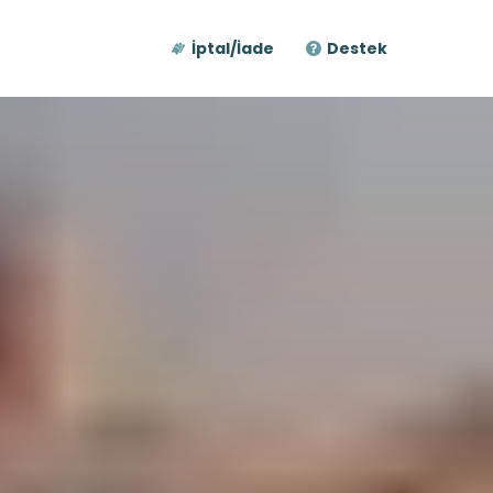
İptal/İade
Destek