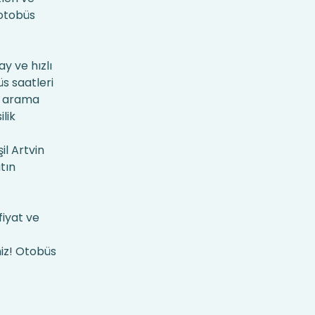
 otobüs
y ve hızlı
üs saatleri
arama
ilik
il Artvin
tın
fiyat ve
niz! Otobüs