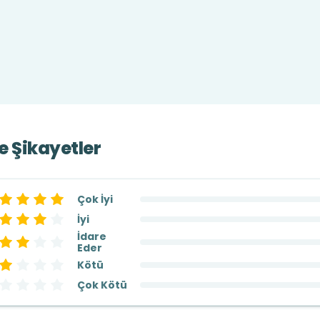
ve Şikayetler
Çok İyi
İyi
İdare
Eder
Kötü
Çok Kötü