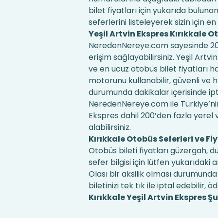
bilet fiyatları için yukarıda bul
seferlerini listeleyerek sizin için en
Yeşil Artvin Ekspres Kırıkkale O
NeredenNereye.com sayesinde 200'd
erişim sağlayabilirsiniz. Yeşil Artv
ve en ucuz otobüs bilet fiyatları 
motorunu kullanabilir, güvenli ve hız
durumunda dakikalar içerisinde iptal 
NeredenNereye.com ile Türkiye’nin 
Ekspres dahil 200’den fazla yerel ve
alabilirsiniz.
Kırıkkale Otobüs Seferleri ve Fiy
Otobüs bileti fiyatları güzergah, 
sefer bilgisi için lütfen yukarıd
Olası bir aksilik olması durumunda 
biletinizi tek tık ile iptal edebilir, ö
Kırıkkale Yeşil Artvin Ekspres Şub