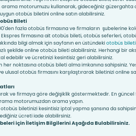
unan arama motorumuzu kullanarak, gideceğiniz güzergahta
 uygun otobüs biletini online satın alabilirsiniz.
tobüs Bileti
en fazla otobüs firmasına ve firmaların şubelerine kola
in Ekspres firmasına ait otobüs bileti, otobüs seferleri, otob
hakkında bilgi almak için sayfanın en üstündeki
otobüs bileti
lı şekilde online otobüs bileti alabilirsiniz. Herhangi bir aks
edebilir ve ücretinizi kesintisiz geri alabilirsiniz.
her noktasına otobüs bileti alma imkanına sahipsiniz. Yeş
 ulusal otobüs firmasını karşılaştırarak biletinizi online sa
atları
durak ve firmaya göre değişiklik göstermektedir. En güncel 
aki arama motorumuzdan arama yapın.
otobüs biletinizi kesintisiz iptal yapma şansına da sahipsi
dediğiniz ücreti iade alabilirsiniz.
eleri için İletişim Bilgilerini Aşağıda Bulabilirsiniz.