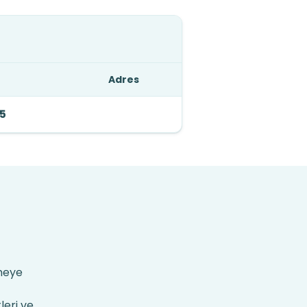
Adres
75
rmeye
leri ve