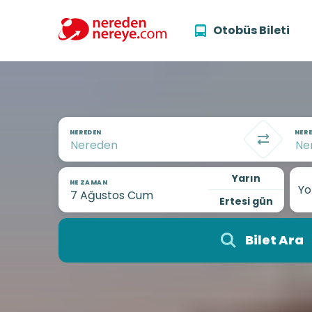
Otobüs Bileti
NEREDEN
NERE
Yarın
NE ZAMAN
Yo
Ertesi gün
Bilet Ara