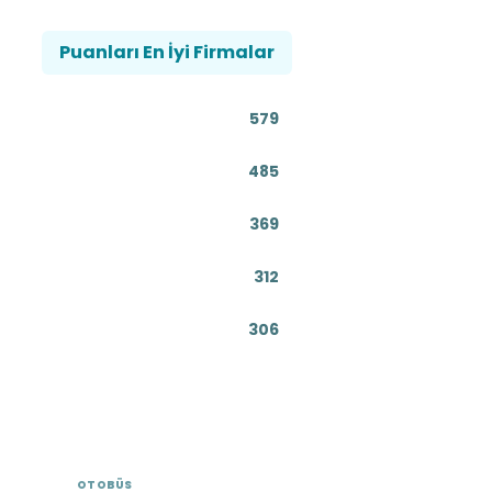
Puanları En İyi Firmalar
579
485
369
312
306
OTOBÜS