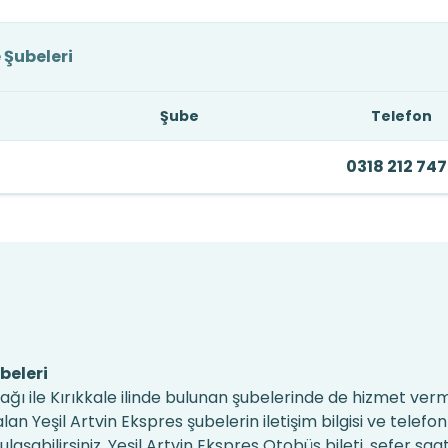
e Şubeleri
Şube
Telefon
0318 212 74
beleri
 ağı ile Kırıkkale ilinde bulunan şubelerinde de hizmet ve
lan Yeşil Artvin Ekspres şubelerin iletişim bilgisi ve telefon
şabilirsiniz. Yeşil Artvin Ekspres Otobüs bileti, sefer saat