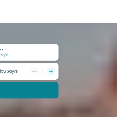
YE
lcu Sayısı
1