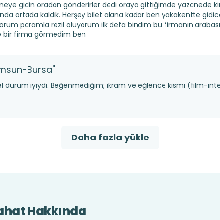
neye gidin oradan gönderirler dedi oraya gittiğimde yazanede k
nda ortada kaldik. Herşey bilet alana kadar ben yakakentte gidicek
yorum paramla rezil oluyorum ilk defa bindim bu firmanın arabas
e bir firma görmedim ben
msun-Bursa"
l durum iyiydi. Beğenmediğim; ikram ve eğlence kısmı (film-int
Daha fazla yükle
yahat Hakkında