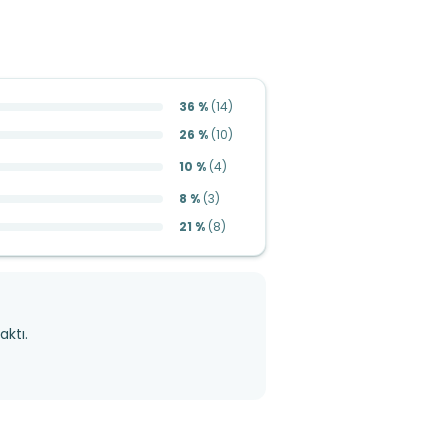
36 %
(
14
)
26 %
(
10
)
10 %
(
4
)
8 %
(
3
)
21 %
(
8
)
aktı.