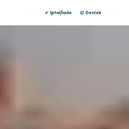
İptal/İade
Destek