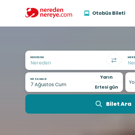
Otobüs Bileti
NEREDEN
NERE
Yarın
NE ZAMAN
Yo
Ertesi gün
Bilet Ara