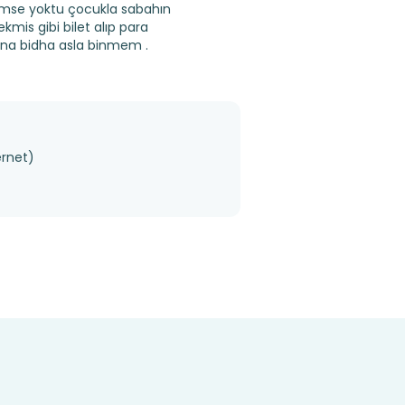
imse yoktu çocukla sabahın
mis gibi bilet alıp para
ına bidha asla binmem .
ernet)