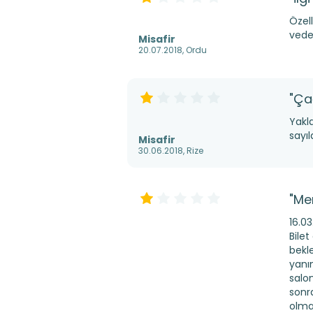
Özell
vede 
Misafir
20.07.2018, Ordu
"Ça
Yakl
sayıl
Misafir
30.06.2018, Rize
"Me
16.0
Bile
bekl
yanı
salo
sonr
olma