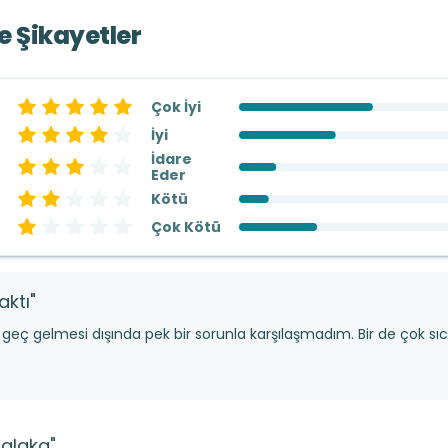
ve Şikayetler
Çok İyi
İyi
İdare
Eder
Kötü
Çok Kötü
aktı"
 geç gelmesi dışında pek bir sorunla karşılaşmadım. Bir de çok sıc
i alaka"