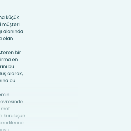
ana küçük
i müşteri
ı alanında
a olan
teren bir
firma en
rını bu
luş olarak,
mına bu
emin
çevresinde
izmet
te kuruluşun
kendilerine
tmaya