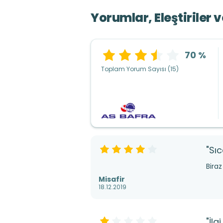
Yorumlar, Eleştiriler 
70 %
Toplam Yorum Sayısı (15)
"Sıc
Biraz
Misafir
18.12.2019
"İlg