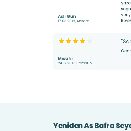
yaza
sogu
veri
Aslı Gün
Böyl
17.03.2018, Ankara
"Sa
Gene
Misafir
24.12.2017, Samsun
Yeniden As Bafra Se