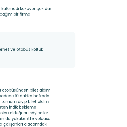
sla kalkmadı kokuyor çok dar
acağım bir firma
rnet ve otobüs koltuk
a otobüsünden bilet aldım.
 sadece 10 dakika bafrada
e tamam diyip bilet aldım
sten indik bekleme
olcu olduğunu söylediler
anın da yakakentte yolcusu
a çalışanları alacamdaki