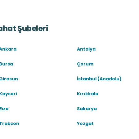
ahat Şubeleri
Ankara
Antalya
Bursa
Çorum
Giresun
İstanbul (Anadolu)
Kayseri
Kırıkkale
Rize
Sakarya
Trabzon
Yozgat