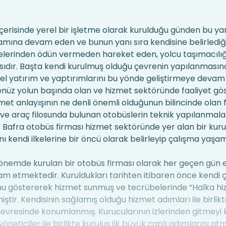
içerisinde yerel bir işletme olarak kurulduğu günden bu y
mına devam eden ve bunun yanı sıra kendisine belirlediğ
kelerinden ödün vermeden hareket eden, yolcu taşımacılığ
asıdır. Başta kendi kurulmuş olduğu çevrenin yapılanmasın
mel yatırım ve yaptırımlarını bu yönde geliştirmeye devam
nüz yolun başında olan ve hizmet sektöründe faaliyet gös
met anlayışının ne denli önemli olduğunun bilincinde olan 
 ve araç filosunda bulunan otobüslerin teknik yapılanmala
 Bafra otobüs firması hizmet sektöründe yer alan bir kuru
 kendi ilkelerine bir öncü olarak belirleyip çalışma yaşa
dönemde kurulan bir otobüs firması olarak her geçen gün 
m etmektedir. Kuruldukları tarihten itibaren önce kendi 
unu göstererek hizmet sunmuş ve tecrübelerinde “Halka h
ştir. Kendisinin sağlamış olduğu hizmet adımları ile birlik
evresinde konumlanmış. Kurucularının izlerinden gitmeyi 
öneticiler ile birlikte kuruluş ilk büyük çaplı adımlarını a