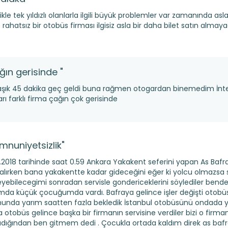
ikle tek yıldızlı olanlarla ilgili büyük problemler var zamanında a
rahatsız bir otobüs firması ilgisiz asla bir daha bilet satın almay
ğın gerisinde "
aşık 45 dakika geç geldi buna rağmen otogardan binemedim İnte
arı farklı firma çağın çok gerisinde
mnuniyetsizlik"
3.2018 tarihinde saat 0.59 Ankara Yakakent seferini yapan As Bafr
t alırken bana yakakentte kadar gideceğini eğer ki yolcu olmazsa
eyebilecegimi sonradan servisle gondericeklerini söylediler bend
mda küçük çocuğumda vardı. Bafraya gelince işler değişti otobü
nunda yarım saatten fazla bekledik İstanbul otobüsünü ondada y
a otobüs gelince başka bir firmanın servisine verdiler bizi o firm
dığından ben gitmem dedi . Çocukla ortada kaldım direk as bafr