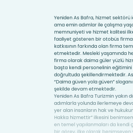
Yeniden As Bafra, hizmet sektörü 
ama emin adımlar ile çalışma yaşa
memnuniyeti ve hizmet kalitesi il
faaliyet gösteren bir otobüs firm
katkısının farkında olan firma te
etmektedir. Mesleki yaşamında he
firma olarak daima güler yüzlü hiz
başta kendi personelinin eğitimini
doğrultuda şekillendirmektedir. As
“Daima güven yola güven” sloganını
şekilde devam etmektedir.
Yeniden As Bafra Turizmin yakın 
adımlarla yolunda ilerlemeye deva
yer alan insanların hak ve hukuk
Hakka hizmettir” ilkesini benimsemi
en temel yapılanmaları da kendi ç
bir görev, ilke olarak benimseyen y