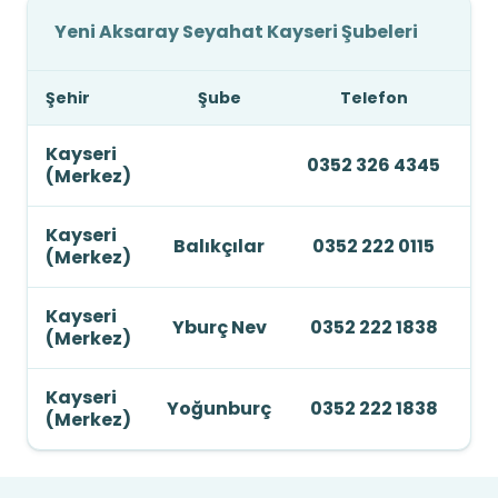
Yeni Aksaray Seyahat Kayseri Şubeleri
Şehir
Şube
Telefon
Ad
Kayseri
0352 326 4345
(Merkez)
Kayseri
Balıkçılar
0352 222 0115
(Merkez)
Kayseri
Yburç Nev
0352 222 1838
(Merkez)
Kayseri
Yoğunburç
0352 222 1838
(Merkez)