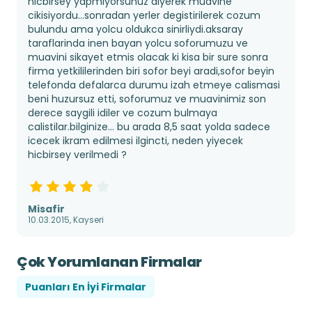
hicbirsey yapmiyorsunuz diyerek muavine
cikisiyordu...sonradan yerler degistirilerek cozum
bulundu ama yolcu oldukca sinirliydi.aksaray
taraflarinda inen bayan yolcu soforumuzu ve
muavini sikayet etmis olacak ki kisa bir sure sonra
firma yetkililerinden biri sofor beyi aradi,sofor beyin
telefonda defalarca durumu izah etmeye calismasi
beni huzursuz etti, soforumuz ve muavinimiz son
derece saygili idiler ve cozum bulmaya
calistilar.bilginize... bu arada 8,5 saat yolda sadece
icecek ikram edilmesi ilgincti, neden yiyecek
hicbirsey verilmedi ?
Misafir
10.03.2015, Kayseri
Çok Yorumlanan Firmalar
Puanları En İyi Firmalar