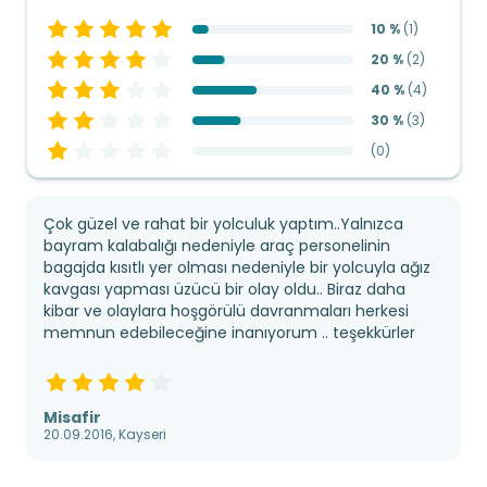
10 %
(
1
)
20 %
(
2
)
40 %
(
4
)
30 %
(
3
)
(
0
)
Çok güzel ve rahat bir yolculuk yaptım..Yalnızca
bayram kalabalığı nedeniyle araç personelinin
bagajda kısıtlı yer olması nedeniyle bir yolcuyla ağız
kavgası yapması üzücü bir olay oldu.. Biraz daha
kibar ve olaylara hoşgörülü davranmaları herkesi
memnun edebileceğine inanıyorum .. teşekkürler
Misafir
20.09.2016, Kayseri