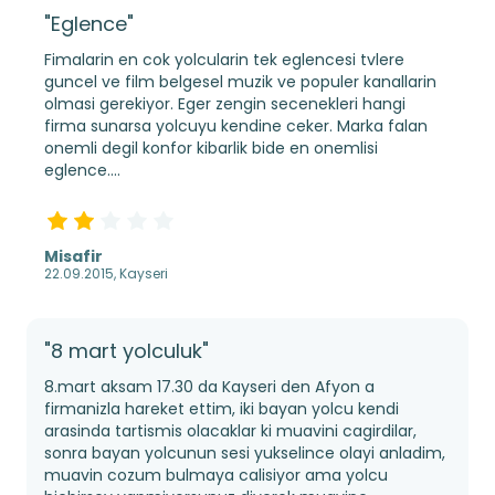
"Eglence"
Fimalarin en cok yolcularin tek eglencesi tvlere
guncel ve film belgesel muzik ve populer kanallarin
olmasi gerekiyor. Eger zengin secenekleri hangi
firma sunarsa yolcuyu kendine ceker. Marka falan
onemli degil konfor kibarlik bide en onemlisi
eglence....
Misafir
22.09.2015, Kayseri
"8 mart yolculuk"
8.mart aksam 17.30 da Kayseri den Afyon a
firmanizla hareket ettim, iki bayan yolcu kendi
arasinda tartismis olacaklar ki muavini cagirdilar,
sonra bayan yolcunun sesi yukselince olayi anladim,
muavin cozum bulmaya calisiyor ama yolcu