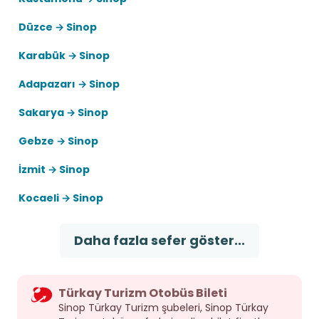
Düzce → Sinop
Karabük → Sinop
Adapazarı → Sinop
Sakarya → Sinop
Gebze → Sinop
İzmit → Sinop
Kocaeli → Sinop
Daha fazla sefer göster...
Türkay Turizm Otobüs Bileti
Sinop Türkay Turizm şubeleri, Sinop Türkay