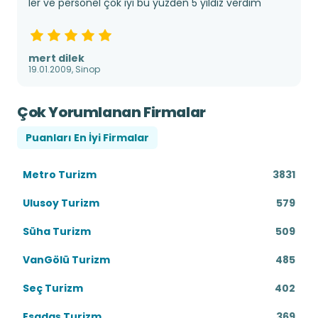
ler ve personel çok ıyı bu yuzden 5 yıldız verdım
mert dilek
19.01.2009, Sinop
Çok Yorumlanan Firmalar
Puanları En İyi Firmalar
Metro Turizm
3831
Ulusoy Turizm
579
Süha Turizm
509
VanGölü Turizm
485
Seç Turizm
402
Esadaş Turizm
369