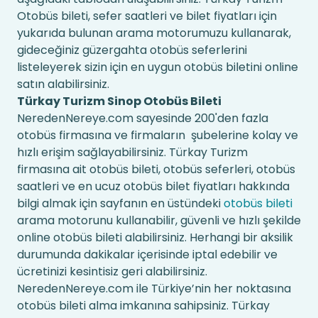
Otobüs bileti, sefer saatleri ve bilet fiyatları için
yukarıda bulunan arama motorumuzu kullanarak,
gideceğiniz güzergahta otobüs seferlerini
listeleyerek sizin için en uygun otobüs biletini online
satın alabilirsiniz.
Türkay Turizm Sinop Otobüs Bileti
NeredenNereye.com sayesinde 200'den fazla
otobüs firmasına ve firmaların şubelerine kolay ve
hızlı erişim sağlayabilirsiniz. Türkay Turizm
firmasına ait otobüs bileti, otobüs seferleri, otobüs
saatleri ve en ucuz otobüs bilet fiyatları hakkında
bilgi almak için sayfanın en üstündeki
otobüs bileti
arama motorunu kullanabilir, güvenli ve hızlı şekilde
online otobüs bileti alabilirsiniz. Herhangi bir aksilik
durumunda dakikalar içerisinde iptal edebilir ve
ücretinizi kesintisiz geri alabilirsiniz.
NeredenNereye.com ile Türkiye’nin her noktasına
otobüs bileti alma imkanına sahipsiniz. Türkay