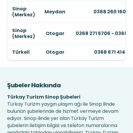
Sinop
Meydan
0368 260 1600
(Merkez)
Sinop
Otogar
0368 271 5706 - 0368 27
(Merkez)
Türkeli
Otogar
0368 671 4144
Şubeler Hakkında
Türkay Turizm Sinop Şubeleri
Türkay Turizm yaygın ulaşım ağı ile Sinop ilinde
bulunan şubelerinde de hizmet vermeye devam
ediyor. Sinop ilinde yer alan Türkay Turizm
şubelerin iletişim bilgisi ve telefon numaralarına
aşağıdaki tablodan ulaşabilirsiniz. Türkay Turizm