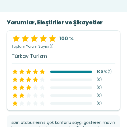
Yorumlar, Eleştiriler ve Şikayetler
100 %
Toplam Yorum Sayısı (1)
Türkay Turizm
100 %
(
1
)
(
0
)
(
0
)
(
0
)
(
0
)
sızın otobuslerınız çok konforlu saygı gösteren mavın