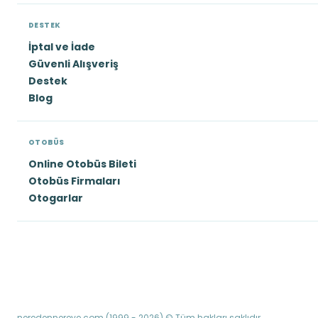
DESTEK
İptal ve İade
Güvenli Alışveriş
Destek
Blog
OTOBÜS
Online Otobüs Bileti
Otobüs Firmaları
Otogarlar
neredennereye.com (1999 - 2026) © Tüm hakları saklıdır.