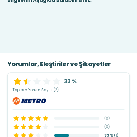
Bilgilerini Aşağıda Bulabilirsiniz.
Yorumlar, Eleştiriler ve Şikayetler
33 %
Toplam Yorum Sayısı (2)
(
0
)
(
0
)
33 %
(
1
)