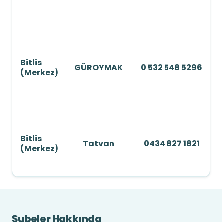
Bitlis
GÜROYMAK
0 532 548 5296
(Merkez)
Bitlis
Tatvan
0434 827 1821
(Merkez)
Şubeler Hakkında