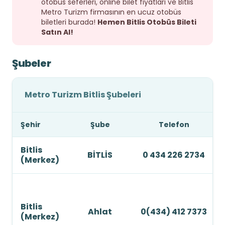
otobüs seferleri, online bilet fiyatları ve Bitlis
Metro Turizm firmasının en ucuz otobüs
biletleri burada!
Hemen Bitlis Otobüs Bileti
Satın Al!
Şubeler
Metro Turizm Bitlis Şubeleri
Şehir
Şube
Telefon
Bitlis
BİTLİS
0 434 226 2734
(Merkez)
Bitlis
Ahlat
0(434) 412 7373
(Merkez)