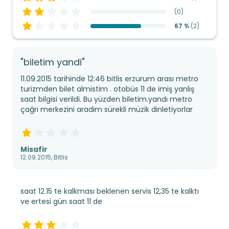
(
0
)
67 %
(
2
)
"biletim yandi"
11.09.2015 tarihinde 12:46 bitlis erzurum arası metro
turizmden bilet almistim . otobüs 11 de imiş yanlış
saat bilgisi verildi. Bu yüzden biletim.yandı metro
çağrı merkezini aradim sürekli müzik dinletiyorlar
Misafir
12.09.2015, Bitlis
saat 12.15 te kalkması beklenen servis 12,35 te kalktı
ve ertesi gün saat 11 de