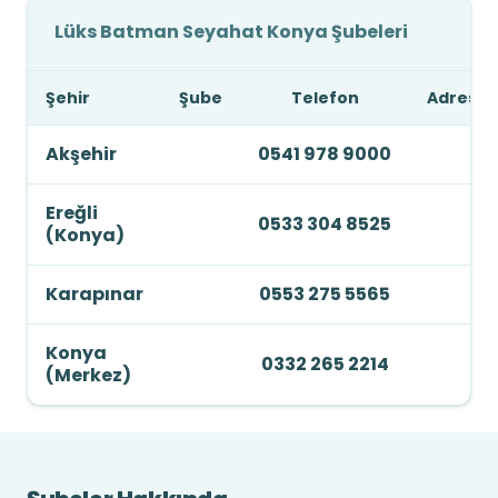
Lüks Batman Seyahat Konya Şubeleri
Şehir
Şube
Telefon
Adres
Akşehir
0541 978 9000
Ereğli
0533 304 8525
(Konya)
Karapınar
0553 275 5565
Konya
0332 265 2214
(Merkez)