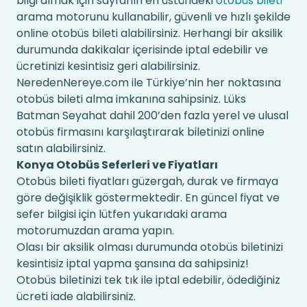
bilgi almak için sayfanın en üstündeki
otobüs bileti
arama motorunu kullanabilir, güvenli ve hızlı şekilde
online otobüs bileti alabilirsiniz. Herhangi bir aksilik
durumunda dakikalar içerisinde iptal edebilir ve
ücretinizi kesintisiz geri alabilirsiniz.
NeredenNereye.com ile Türkiye’nin her noktasına
otobüs bileti alma imkanına sahipsiniz. Lüks
Batman Seyahat dahil 200’den fazla yerel ve ulusal
otobüs firmasını karşılaştırarak biletinizi online
satın alabilirsiniz.
Konya Otobüs Seferleri ve Fiyatları
Otobüs bileti fiyatları güzergah, durak ve firmaya
göre değişiklik göstermektedir. En güncel fiyat ve
sefer bilgisi için lütfen yukarıdaki arama
motorumuzdan arama yapın.
Olası bir aksilik olması durumunda otobüs biletinizi
kesintisiz iptal yapma şansına da sahipsiniz!
Otobüs biletinizi tek tık ile iptal edebilir, ödediğiniz
ücreti iade alabilirsiniz.