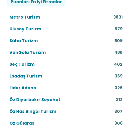
Puanları En İyi Firmalar
Metro Turizm
3831
Ulusoy Turizm
579
Süha Turizm
509
VanGölü Turizm
485
Seç Turizm
402
Esadaş Turizm
369
Lider Adana
326
Öz Diyarbakır Seyahat
312
Öz Has Bingöl Turizm
307
Öz Gülaras
306