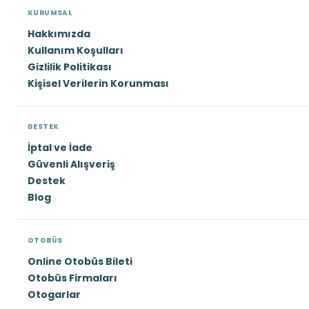
KURUMSAL
Hakkımızda
Kullanım Koşulları
Gizlilik Politikası
Kişisel Verilerin Korunması
DESTEK
İptal ve İade
Güvenli Alışveriş
Destek
Blog
OTOBÜS
Online Otobüs Bileti
Otobüs Firmaları
Otogarlar