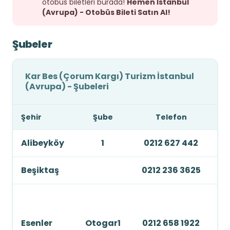
otobüs biletleri burada!
Hemen İstanbul
(Avrupa) - Otobüs Bileti Satın Al!
Şubeler
Kar Bes (Çorum Kargı) Turizm İstanbul
(Avrupa) - Şubeleri
Şehir
Şube
Telefon
Alibeyköy
1
0212 627 442
Beşiktaş
0212 236 3625
Bü
İs
Ot
Esenler
Otogar1
0212 658 1922
Pe