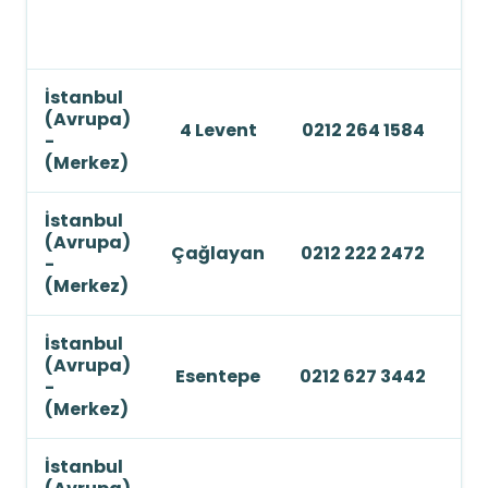
10
İS
İstanbul
(Avrupa)
4 Levent
0212 264 1584
-
(Merkez)
İstanbul
(Avrupa)
Çağlayan
0212 222 2472
-
(Merkez)
İstanbul
(Avrupa)
Esentepe
0212 627 3442
-
(Merkez)
İstanbul