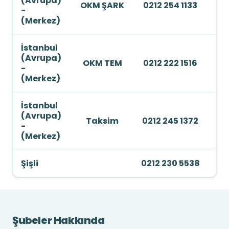
(Avrupa)
OKM ŞARK
0212 254 1133
-
(Merkez)
İstanbul
(Avrupa)
OKM TEM
0212 222 1516
-
(Merkez)
İstanbul
(Avrupa)
Taksim
0212 245 1372
-
(Merkez)
Şişli
0212 230 5538
Şubeler Hakkında