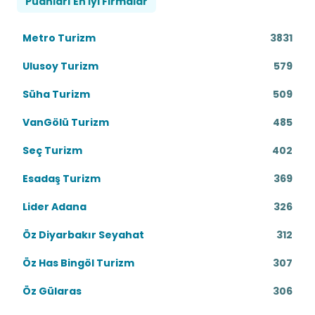
Puanları En İyi Firmalar
Metro Turizm
3831
Ulusoy Turizm
579
Süha Turizm
509
VanGölü Turizm
485
Seç Turizm
402
Esadaş Turizm
369
Lider Adana
326
Öz Diyarbakır Seyahat
312
Öz Has Bingöl Turizm
307
Öz Gülaras
306