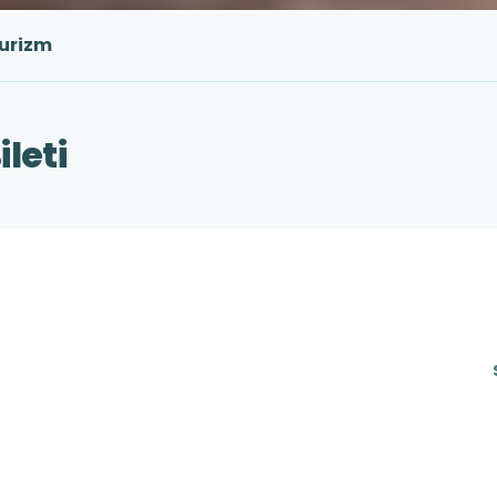
Turizm
leti