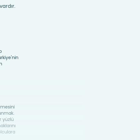
vardır.
p
rkiye'nin
n
irmesini
lunmak.
r yüzlü
aklarını
lculara