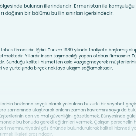
gesinde bulunan illerindendir. Ermenistan ile komşuluğu 
 dağının bir bölümü bu ilin sınırları içerisindedir.
tobüs firmasıdır. Iğdırlı Turizm 1989 yılında faaliyete başlamış olu
tedir. Yıllardır insan taşımacılığı yapan otobüs firmasının Tü
dır. Sunduğu kaliteli hizmetten asla vazgeçmeyerek müşterilerini
çi ve yurtdışında birçok noktaya ulaşım sağlamaktadır.
ilerinin haklarına saygılı olarak yolcuların huzurlu bir seyahat geç
rlere zamanında ulaştırarak onların zaman kavramını saygı da bu
şterilerinin can ve mal güvenliğini gözetlemek. Bünyesinde güle
rsonele bu konuda gerekli eğitimleri vermek. Çalışan personelin h
eri memnuniyetini göz önünde bulundurularak kaliteli hizmeti yo
irmek ilkeleri arasındadır.