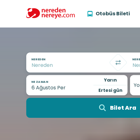
Otobüs Bileti
NEREDEN
NERE
Yarın
NE ZAMAN
Yo
Ertesi gün
Bilet Ara