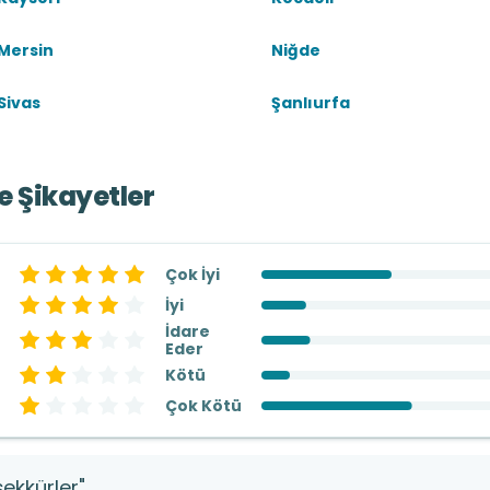
Mersin
Niğde
Sivas
Şanlıurfa
ve Şikayetler
Çok İyi
İyi
İdare
Eder
Kötü
Çok Kötü
şekkürler"