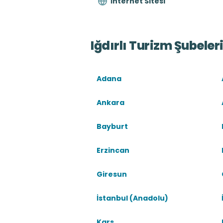
İnternet Sitesi
Iğdırlı Turizm Şubeler
Adana
Ankara
Bayburt
Erzincan
Giresun
İstanbul (Anadolu)
Kars