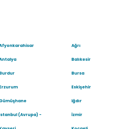
i
Afyonkarahisar
Ağrı
Antalya
Balıkesir
Burdur
Bursa
Erzurum
Eskişehir
Gümüşhane
Iğdır
İstanbul (Avrupa) -
İzmir
Kayseri
Kocaeli