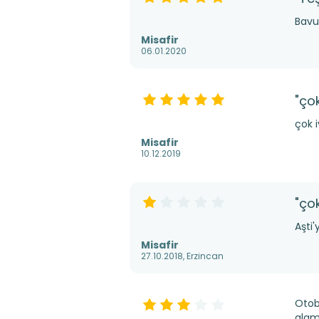
Bavul
Misafir
06.01.2020
"çok
çok i
Misafir
10.12.2019
"çok
Aşti
Misafir
27.10.2018, Erzincan
Otob
ala