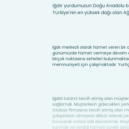
Iğdır yurdumuzun Doğu Anadolu böl
Türkiye'nin en yüksek dağı olan Ağrı
Iğdır merkezli olarak hizmet veren bir o
günümüzde hizmet vermeye devam etmek
birçok noktasına seferleri bulunmakta
memnuniyeti için çalışmaktadır. Yurti
Iğdırlı turizmi tercih etmiş olan müşter
sağlamak. Müşterilerin gidecekleri ye
Otobüs firmasına tercih etmiş olan mü
çalışanların olmasına dikkat ederek pe
koruyarak onlara adil davranmak. Müşt
sunmak ve verdiği hizmeti sürekli gelişt