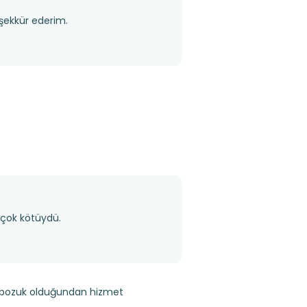
eşekkür ederim.
 çok kötüydü.
on bozuk olduğundan hizmet