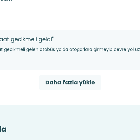
saat gecikmeli geldi"
at gecikmeli gelen otobüs yolda otogarlara girmeyip cevre yol uze
Daha fazla yükle
da