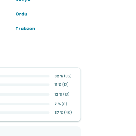
Ordu
Trabzon
32 %
(
35
)
11 %
(
12
)
12 %
(
13
)
7 %
(
8
)
37 %
(
40
)