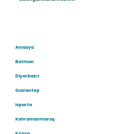
Amasya
Batman
Diyarbakır
Gaziantep
Isparta
Kahramanmaraş
Konya