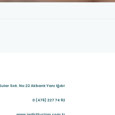
Sular Sok. No:22 Akbank Yanı Iğdır
0 (476) 227 74 92
www.igdirliturizm.com.tr