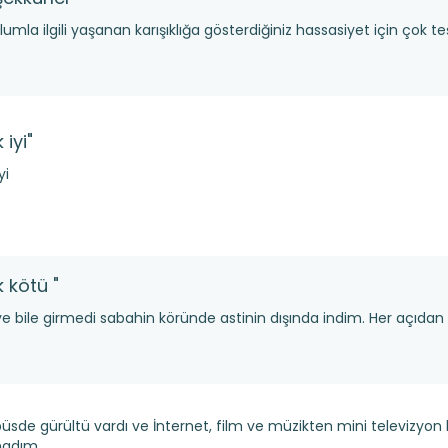
umla ilgili yaşanan karışıklığa gösterdiğiniz hassasiyet için çok t
 iyi"
yi
 kötü "
'ye bile girmedi sabahin köründe astinin dışında indim. Her açıdan
üsde gürültü vardı ve İnternet, film ve müzikten mini televizy
madım