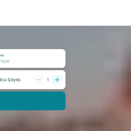
YE
lcu Sayısı
1