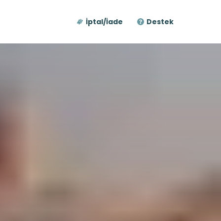
İptal/İade
Destek