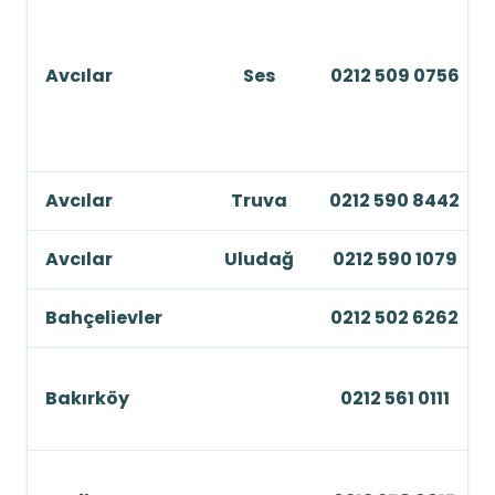
Avcılar
Ses
0212 509 0756
Avcılar
Truva
0212 590 8442
Avcılar
Uludağ
0212 590 1079
Bahçelievler
0212 502 6262
Bakırköy
0212 561 0111