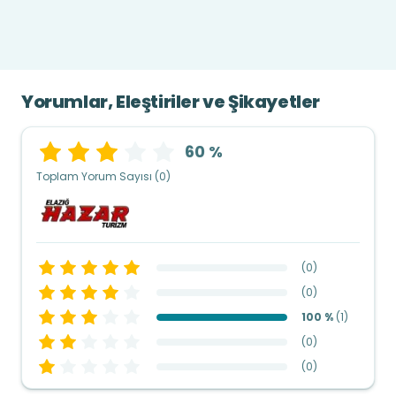
Yorumlar, Eleştiriler ve Şikayetler
60 %
Toplam Yorum Sayısı (0)
(
0
)
(
0
)
100 %
(
1
)
(
0
)
(
0
)