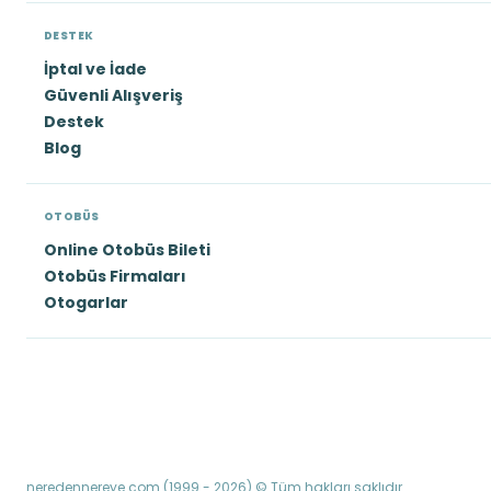
DESTEK
İptal ve İade
Güvenli Alışveriş
Destek
Blog
OTOBÜS
Online Otobüs Bileti
Otobüs Firmaları
Otogarlar
neredennereye.com (1999 - 2026) © Tüm hakları saklıdır.