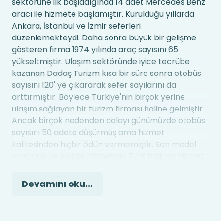
sektörüne ilk başladığında 14 adet Mercedes Benz
aracı ile hizmete başlamıştır. Kurulduğu yıllarda
Ankara, İstanbul ve İzmir seferleri
düzenlemekteydi. Daha sonra büyük bir gelişme
gösteren firma 1974 yılında araç sayısını 65
yükseltmiştir. Ulaşım sektöründe iyice tecrübe
kazanan Dadaş Turizm kısa bir süre sonra otobüs
sayısını 120' ye çıkararak sefer sayılarını da
arttırmıştır. Böylece Türkiye'nin birçok yerine
ulaşım sağlayan bir turizm firması haline gelmiştir.
Ancak birçok nedenden dolayı günümüzde otobüs
sayısını 50 adete düşürmüş ama hizmet
kalitesinden hiçbir ödün vermemiştir. Son model
araçlarla ve kaliteli hizmetiyle Türk halkına hizmet
vermeye devam etmektedir.
Dadaş Turizm Hedef ve İlkeleri
Devamını oku...
Ulaşım sağlayamadığı birçok şehre sunmuş olduğu
kaliteli hizmeti götürmek
Sektör içindeki en kaliteli hizmeti sunarak sürekli