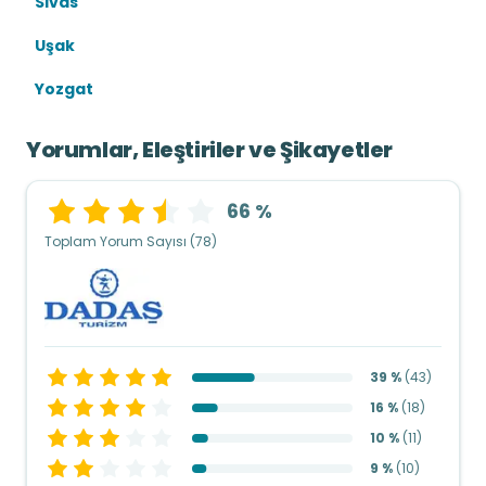
Sivas
Uşak
Yozgat
Yorumlar, Eleştiriler ve Şikayetler
66 %
Toplam Yorum Sayısı (78)
39 %
(
43
)
16 %
(
18
)
10 %
(
11
)
9 %
(
10
)