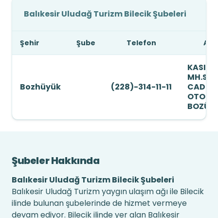
Balıkesir Uludağ Turizm Bilecik Şubeleri
Şehir
Şube
Telefon
Adr
KASIM
MH.SER
Bozhüyük
(228)-314-11-11
CAD.NO
OTOGA
BOZÜY
Şubeler Hakkında
Balıkesir Uludağ Turizm Bilecik Şubeleri
Balıkesir Uludağ Turizm yaygın ulaşım ağı ile Bilecik
ilinde bulunan şubelerinde de hizmet vermeye
devam ediyor. Bilecik ilinde yer alan Balıkesir