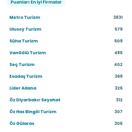
Puanları En İyi Firmalar
Metro Turizm
3831
Ulusoy Turizm
579
Süha Turizm
509
VanGölü Turizm
485
Seç Turizm
402
Esadaş Turizm
369
Lider Adana
326
Öz Diyarbakır Seyahat
312
Öz Has Bingöl Turizm
307
Öz Gülaras
306