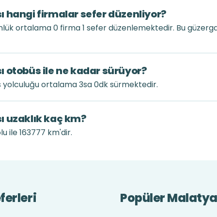
 hangi firmalar sefer düzenliyor?
lük ortalama 0 firma 1 sefer düzenlemektedir. Bu güzerg
 otobüs ile ne kadar sürüyor?
 yolculuğu ortalama 3sa 0dk sürmektedir.
ı uzaklık kaç km?
u ile 163777 km'dir.
erleri
Popüler Malatya 