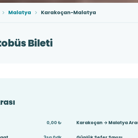
Malatya
Karakoçan-Malatya
büs Bileti
rası
0,00 ₺
Karakoçan → Malatya Ara
Saat
3sa 0dk
Günlük Sefer Sayısı