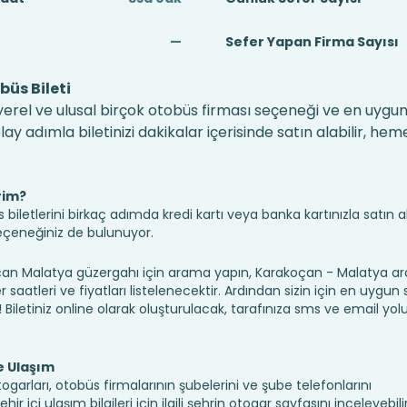
—
Sefer Yapan Firma Sayısı
üs Bileti
erel ve ulusal birçok otobüs firması seçeneği ve en uygun f
 adımla biletinizi dakikalar içerisinde satın alabilir, hem
rim?
iletlerini birkaç adımda kredi kartı veya banka kartınızla satın ala
seçeneğiniz de bulunuyor.
 Malatya güzergahı için arama yapın, Karakoçan - Malatya ara
saatleri ve fiyatları listelenecektir. Ardından sizin için en uygun
n! Biletiniz online olarak oluşturulacak, tarafınıza sms ve email yolu 
e Ulaşım
garları, otobüs firmalarının şubelerini ve şube telefonlarını
 içi ulaşım bilgileri için ilgili şehrin otogar sayfasını inceleyebilir