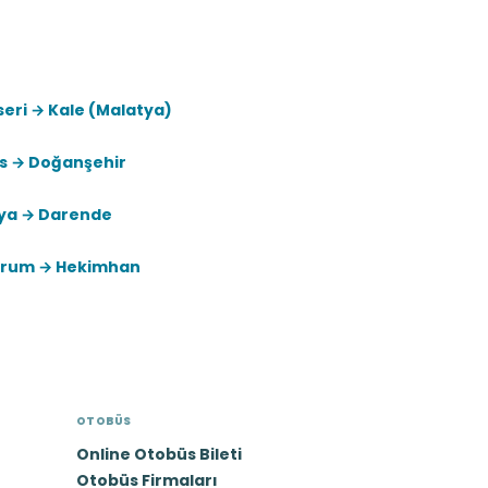
eri → Kale (Malatya)
as → Doğanşehir
ya → Darende
urum → Hekimhan
OTOBÜS
Online Otobüs Bileti
Otobüs Firmaları