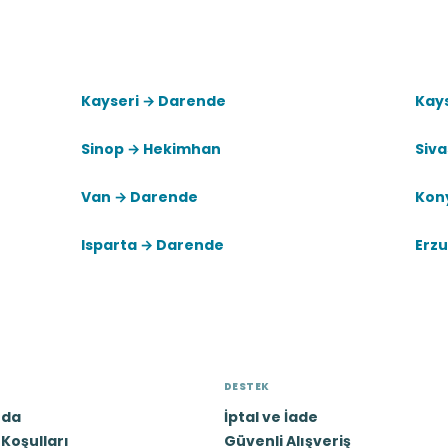
Kayseri → Darende
Kays
Sinop → Hekimhan
Siv
Van → Darende
Kon
Isparta → Darende
Erz
DESTEK
zda
İptal ve İade
Koşulları
Güvenli Alışveriş