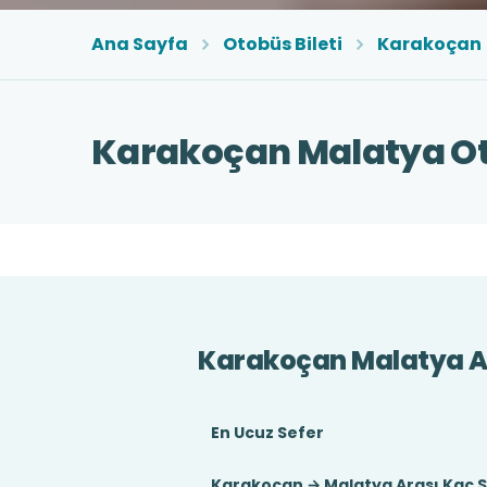
Ana Sayfa
Otobüs Bileti
Karakoçan
Karakoçan Malatya Oto
Karakoçan Malatya A
En Ucuz Sefer
Karakoçan → Malatya Arası Kaç 