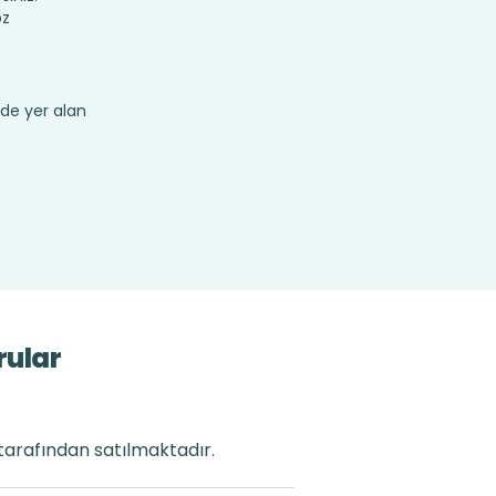
öz
de yer alan
rular
 tarafından satılmaktadır.