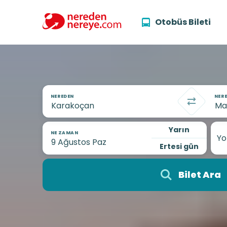
Otobüs Bileti
NEREDEN
NERE
Yarın
NE ZAMAN
Yo
Ertesi gün
Bilet Ara