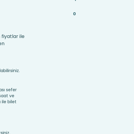
0
iyatlar ile
en
bilirsiniz.
sı sefer
 saat ve
ile bilet
siniz.