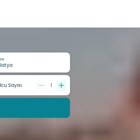
YE
lcu Sayısı
1