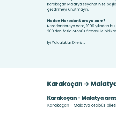
Karakoçan Malatya seyahatinize başla
gezdirmeyi unutmayın.
Neden NeredenNereye.com?
NeredenNereye.com, 1999 yılından bu 
200’den fazla otobüs firması ile birlik
İyi Yolculuklar Dileriz...
Karakoçan → Malatya 
Karakoçan - Malatya arası 
Karakoçan - Malatya otobüs bileti 