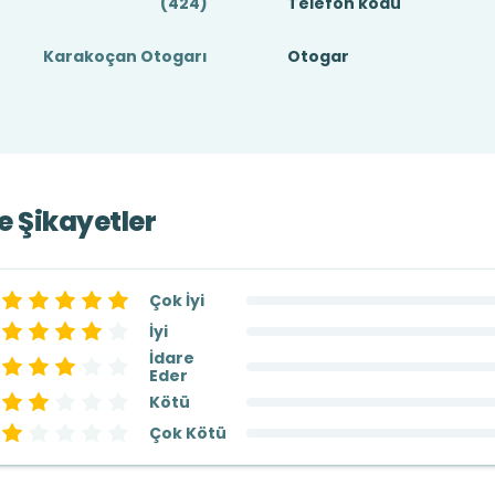
(424)
Telefon kodu
Karakoçan Otogarı
Otogar
ve Şikayetler
Çok İyi
İyi
İdare
Eder
Kötü
Çok Kötü