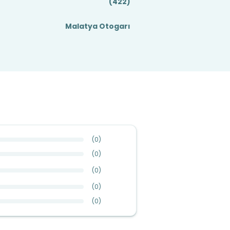
(422)
Malatya Otogarı
(
0
)
(
0
)
(
0
)
(
0
)
(
0
)