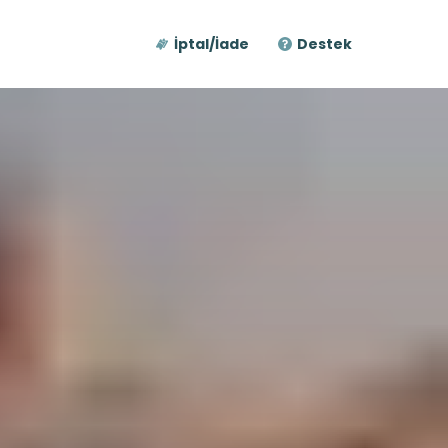
İptal/İade
Destek