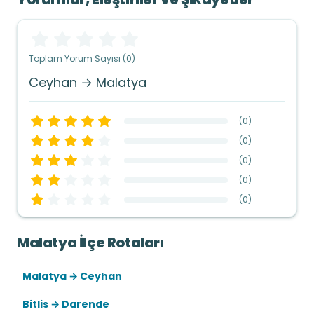
Toplam Yorum Sayısı (0)
Ceyhan → Malatya
(
0
)
(
0
)
(
0
)
(
0
)
(
0
)
Malatya İlçe Rotaları
Malatya → Ceyhan
Bitlis → Darende