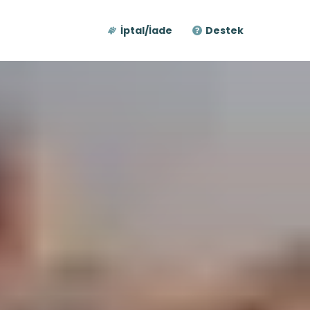
İptal/İade
Destek