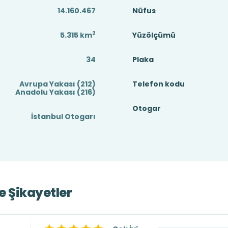
14.160.467
Nüfus
2
5.315
km
Yüzölçümü
34
Plaka
Avrupa Yakası (212)
Telefon kodu
Anadolu Yakası (216)
Otogar
İstanbul Otogarı
ve Şikayetler