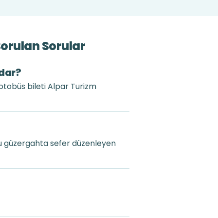
Sorulan Sorular
adar?
 otobüs bileti Alpar Turizm
Bu güzergahta sefer düzenleyen