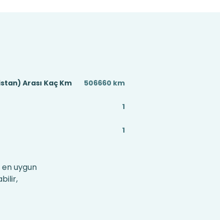
istan) Arası Kaç Km
506660 km
1
1
e en uygun
ilir,