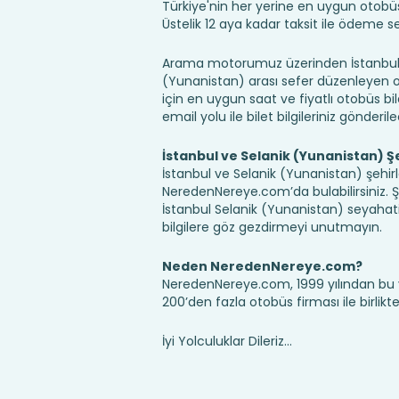
Türkiye'nin her yerine en uygun otobüs b
Üstelik 12 aya kadar taksit ile ödeme 
Arama motorumuz üzerinden İstanbul S
(Yunanistan) arası sefer düzenleyen oto
için en uygun saat ve fiyatlı otobüs bil
email yolu ile bilet bilgileriniz gönderile
İstanbul ve Selanik (Yunanistan) Ş
İstanbul ve Selanik (Yunanistan) şehirl
NeredenNereye.com’da bulabilirsiniz. Şehir
İstanbul Selanik (Yunanistan) seyahat
bilgilere göz gezdirmeyi unutmayın.
Neden NeredenNereye.com?
NeredenNereye.com, 1999 yılından bu 
200’den fazla otobüs firması ile birlik
İyi Yolculuklar Dileriz...