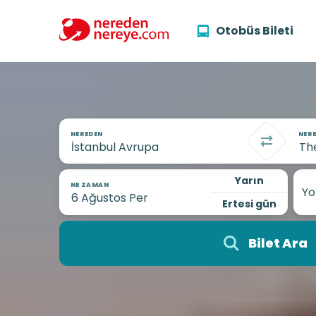
Otobüs Bileti
NEREDEN
NERE
Yarın
NE ZAMAN
Yo
Ertesi gün
Bilet Ara