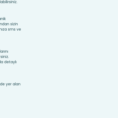
bilirsiniz.
anik
ından sizin
fınıza sms ve
arını
siniz.
a detaylı
de yer alan