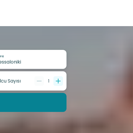
YE
lcu Sayısı
1