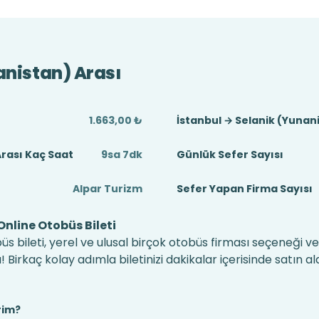
anistan) Arası
1.663,00 ₺
İstanbul → Selanik (Yunan
Arası Kaç Saat
9sa 7dk
Günlük Sefer Sayısı
Alpar Turizm
Sefer Yapan Firma Sayısı
nline Otobüs Bileti
üs bileti, yerel ve ulusal birçok otobüs firması seçeneği v
irkaç kolay adımla biletinizi dakikalar içerisinde satın alab
rim?