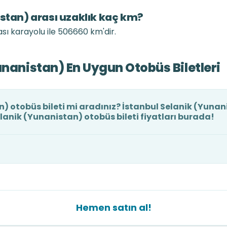
istan) arası uzaklık kaç km?
ası karayolu ile 506660 km'dir.
unanistan) En Uygun Otobüs Biletleri
) otobüs bileti mi aradınız? İstanbul Selanik (Yunan
elanik (Yunanistan) otobüs bileti fiyatları burada!
Hemen satın al!