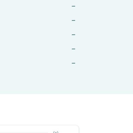
—
—
—
—
—