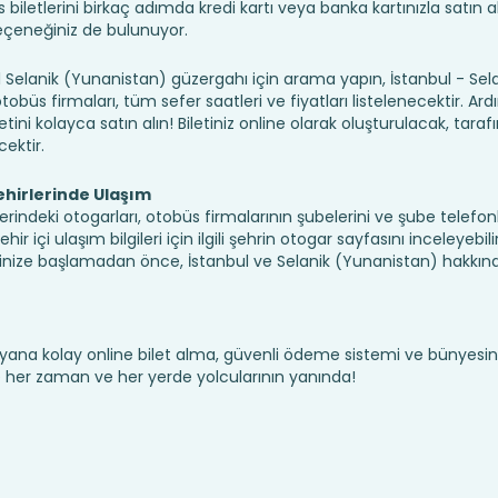
iletlerini birkaç adımda kredi kartı veya banka kartınızla satın ala
seçeneğiniz de bulunuyor.
elanik (Yunanistan) güzergahı için arama yapın, İstanbul - Sel
büs firmaları, tüm sefer saatleri ve fiyatları listelenecektir. Ard
etini kolayca satın alın! Biletiniz online olarak oluşturulacak, tara
cektir.
ehirlerinde Ulaşım
erindeki otogarları, otobüs firmalarının şubelerini ve şube telefonl
 içi ulaşım bilgileri için ilgili şehrin otogar sayfasını inceleyebilir
inize başlamadan önce, İstanbul ve Selanik (Yunanistan) hakkınd
yana kolay online bilet alma, güvenli ödeme sistemi ve bünyesin
te her zaman ve her yerde yolcularının yanında!