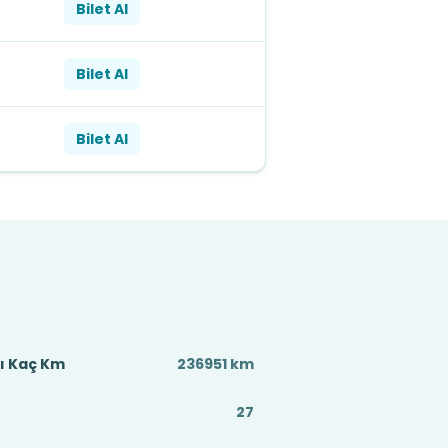
Bilet Al
Bilet Al
Bilet Al
sı Kaç Km
236951 km
27