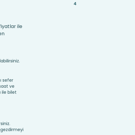
4
yatlar ile
en
bilirsiniz.
ı sefer
 saat ve
ile bilet
siniz.
z gezdirmeyi