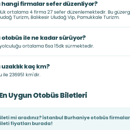
 hangi firmalar sefer düzenliyor?
nlük ortalama 4 firma 27 sefer düzenlemektedir. Bu güzer
Uludağ Turizm, Balıkesir Uludağ Vip, Pamukkale Turizm.
 otobüs ile ne kadar sürüyor?
 yolculuğu ortalama 6sa 15dk sürmektedir.
ı uzaklık kaç km?
 ile 236951 km'dir.
En Uygun Otobüs Biletleri
leti mi aradınız? İstanbul Burhaniye otobüs firmaları 
leti fiyatları burada!