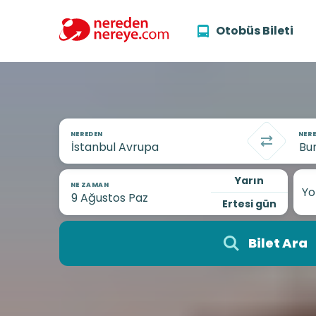
Otobüs Bileti
NEREDEN
NERE
Yarın
NE ZAMAN
Yo
Ertesi gün
Bilet Ara