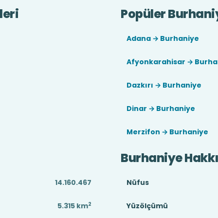
leri
Popüler Burhaniy
Adana → Burhaniye
Afyonkarahisar → Burha
Dazkırı → Burhaniye
Dinar → Burhaniye
Merzifon → Burhaniye
Burhaniye Hakk
14.160.467
Nüfus
2
5.315
km
Yüzölçümü