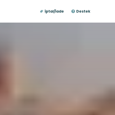
İptal/İade
Destek