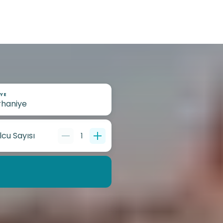
YE
lcu Sayısı
1