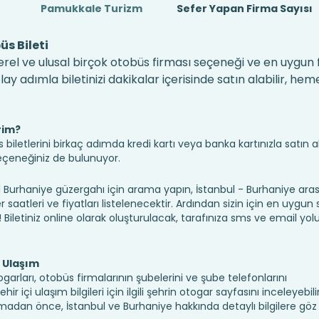
Pamukkale Turizm
Sefer Yapan Firma Sayısı
s Bileti
erel ve ulusal birçok otobüs firması seçeneği ve en uygun fi
 adımla biletinizi dakikalar içerisinde satın alabilir, hem
rim?
iletlerini birkaç adımda kredi kartı veya banka kartınızla satın ala
seçeneğiniz de bulunuyor.
urhaniye güzergahı için arama yapın, İstanbul - Burhaniye aras
saatleri ve fiyatları listelenecektir. Ardından sizin için en uygun
n! Biletiniz online olarak oluşturulacak, tarafınıza sms ve email yolu 
e Ulaşım
garları, otobüs firmalarının şubelerini ve şube telefonlarını
 içi ulaşım bilgileri için ilgili şehrin otogar sayfasını inceleyebilir
madan önce, İstanbul ve Burhaniye hakkında detaylı bilgilere gö