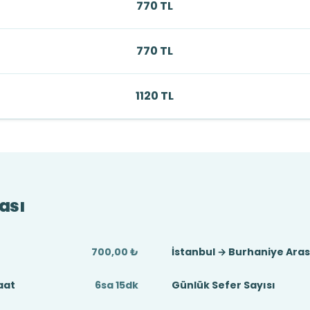
770 TL
770 TL
1120 TL
ası
700,00 ₺
İstanbul → Burhaniye Ara
aat
6sa 15dk
Günlük Sefer Sayısı