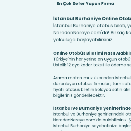
En Çok Sefer Yapan Firma
İstanbul Burhaniye Online Otobü
İstanbul Burhaniye otobüs bileti, y
NeredenNereye.com'da! Birkaç kolay
yolculuğa başlayabilirsiniz.
Online Otobüs Biletimi Nasıl Alabili
Türkiye'nin her yerine en uygun otobüs b
Üstelik 12 aya kadar taksit ile ödeme 
Arama motorumuz üzerinden İstanbul B
düzenleyen otobüs firmaları, tüm sefer 
fiyatlı otobüs biletini kolayca satın alı
bilgileriniz gönderilecektir.
İstanbul ve Burhaniye Şehirlerind
İstanbul ve Burhaniye şehirlerindeki oto
NeredenNereye.com’da bulabilirsiniz. Şehir
İstanbul Burhaniye seyahatinize başla