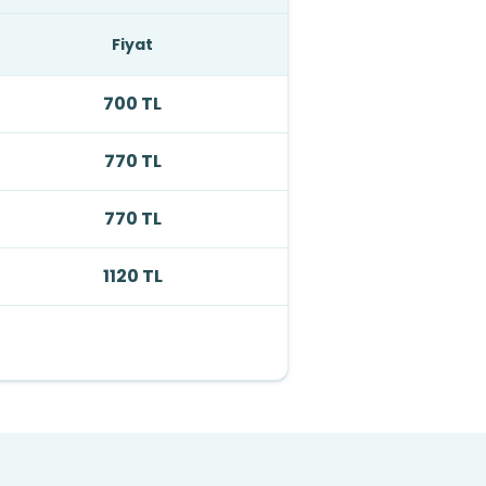
Fiyat
700 TL
770 TL
770 TL
1120 TL