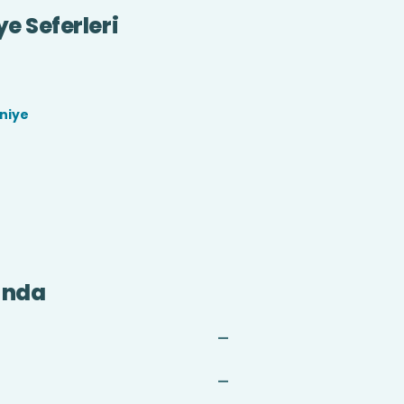
e Seferleri
niye
ında
—
—