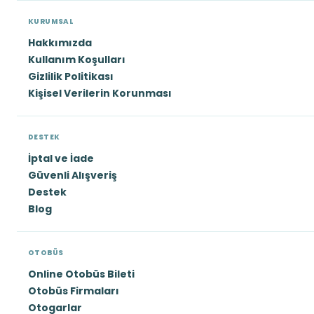
KURUMSAL
Hakkımızda
Kullanım Koşulları
Gizlilik Politikası
Kişisel Verilerin Korunması
DESTEK
İptal ve İade
Güvenli Alışveriş
Destek
Blog
OTOBÜS
Online Otobüs Bileti
Otobüs Firmaları
Otogarlar