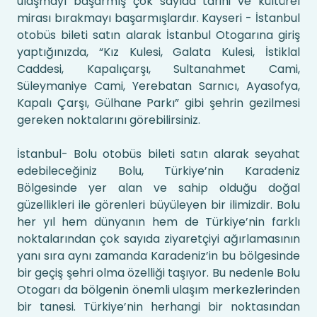
ulaşmayı başarmış çok sayıda tarihi ve kültürel
mirası bırakmayı başarmışlardır. Kayseri - İstanbul
otobüs bileti satın alarak İstanbul Otogarına giriş
yaptığınızda, “Kız Kulesi, Galata Kulesi, İstiklal
Caddesi, Kapalıçarşı, Sultanahmet Cami,
Süleymaniye Cami, Yerebatan Sarnıcı, Ayasofya,
Kapalı Çarşı, Gülhane Parkı” gibi şehrin gezilmesi
gereken noktalarını görebilirsiniz.
İstanbul- Bolu otobüs bileti satın alarak seyahat
edebileceğiniz Bolu, Türkiye’nin Karadeniz
Bölgesinde yer alan ve sahip olduğu doğal
güzellikleri ile görenleri büyüleyen bir ilimizdir. Bolu
her yıl hem dünyanın hem de Türkiye’nin farklı
noktalarından çok sayıda ziyaretçiyi ağırlamasının
yanı sıra aynı zamanda Karadeniz’in bu bölgesinde
bir geçiş şehri olma özelliği taşıyor. Bu nedenle Bolu
Otogarı da bölgenin önemli ulaşım merkezlerinden
bir tanesi. Türkiye’nin herhangi bir noktasından