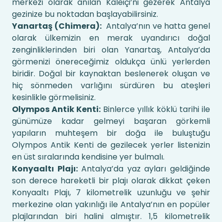
merkezi olarak anılan Kaleiçi’ni gezerek Antalya
gezinize bu noktadan başlayabilirsiniz.
Yanartaş (Chimera):
Antalya’nın ve hatta genel
olarak ülkemizin en merak uyandırıcı doğal
zenginliklerinden biri olan Yanartaş, Antalya’da
görmenizi önereceğimiz oldukça ünlü yerlerden
biridir. Doğal bir kaynaktan beslenerek oluşan ve
hiç sönmeden varlığını sürdüren bu ateşleri
kesinlikle görmelisiniz.
Olympos Antik Kenti:
Binlerce yıllık köklü tarihi ile
günümüze kadar gelmeyi başaran görkemli
yapıların muhteşem bir doğa ile buluştuğu
Olympos Antik Kenti de gezilecek yerler listenizin
en üst sıralarında kendisine yer bulmalı.
Konyaaltı Plajı:
Antalya’da yaz ayları geldiğinde
son derece hareketli bir plajı olarak dikkat çeken
Konyaaltı Plajı, 7 kilometrelik uzunluğu ve şehir
merkezine olan yakınlığı ile Antalya’nın en popüler
plajlarından biri halini almıştır. 1,5 kilometrelik