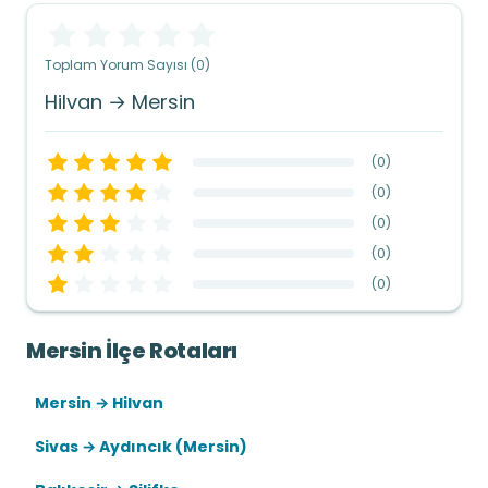
Toplam Yorum Sayısı (0)
Hilvan → Mersin
(
0
)
(
0
)
(
0
)
(
0
)
(
0
)
Mersin İlçe Rotaları
Mersin → Hilvan
Sivas → Aydıncık (Mersin)