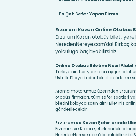
En Çok Sefer Yapan Firma
Erzurum Kozan Online Otobüs Bi
Erzurum Kozan otobüs bileti, yerel 
NeredenNereye.com'da! Birkaç kolay
yolculuğa başlayabilirsiniz.
Online Otobüs Biletimi Nasıl Alabili
Türkiye'nin her yerine en uygun otobüs b
Üstelik 12 aya kadar taksit ile ödeme 
Arama motorumuz üzerinden Erzurum K
otobüs firmaları, tüm sefer saatleri ve 
biletini kolayca satın alın! Biletiniz onl
gönderilecektir.
Erzurum ve Kozan Şehirlerinde Ul
Erzurum ve Kozan şehirlerindeki otogarl
NeredenNereye.com’da bulabilirsiniz. Şehir