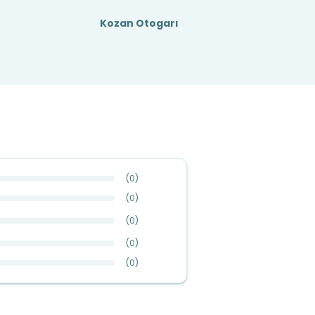
Kozan Otogarı
(
0
)
(
0
)
(
0
)
(
0
)
(
0
)