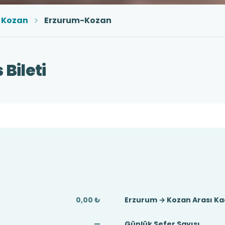
Kozan
Erzurum-Kozan
Bileti
0,00 ₺
Erzurum → Kozan Arası K
—
Günlük Sefer Sayısı