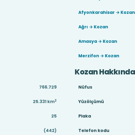
Afyonkarahisar → Kozan
Ağrı → Kozan
Amasya → Kozan
Merzifon → Kozan
Kozan Hakkınd
766.729
Nüfus
2
25.331
km
Yüzölçümü
25
Plaka
(442)
Telefon kodu