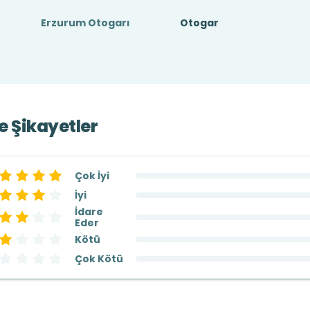
Erzurum Otogarı
Otogar
ve Şikayetler
Çok İyi
İyi
İdare
Eder
Kötü
Çok Kötü