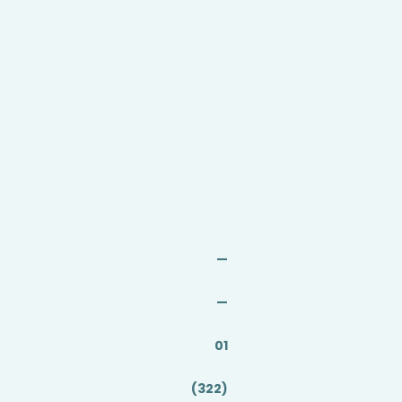
a
—
—
01
(322)