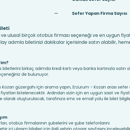
—
Sefer Yapan Firma Sayısı
leti
ve ulusal birçok otobüs firması seçeneği ve en uygun fiyat
 adımla biletinizi dakikalar içerisinde satın alabilir, hem
rim?
iletlerini birkaç adımda kredi kartı veya banka kartınızla satın ala
seçeneğiniz de bulunuyor.
ozan güzergahı için arama yapın, Erzurum - Kozan arası sefer
fiyatları listelenecektir. Ardından sizin için en uygun saat ve fiyat
ine olarak oluşturulacak, tarafınıza sms ve email yolu ile bilet bilgile
aşım
arı, otobüs firmalarının şubelerini ve şube telefonlarını
 içi ulaşım bilgileri için ilgili şehrin otogar sayfasını inceleyebilir