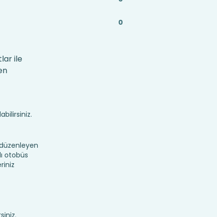
0
lar ile
en
bilirsiniz.
 düzenleyen
lı otobüs
riniz
siniz.