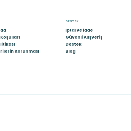
DESTEK
zda
İptal ve İade
Koşulları
Güvenli Alışveriş
olitikası
Destek
erilerin Korunması
Blog