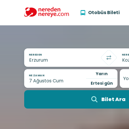
Otobüs Bileti
NEREDEN
NERE
Yarın
NE ZAMAN
Yo
Ertesi gün
Bilet Ara