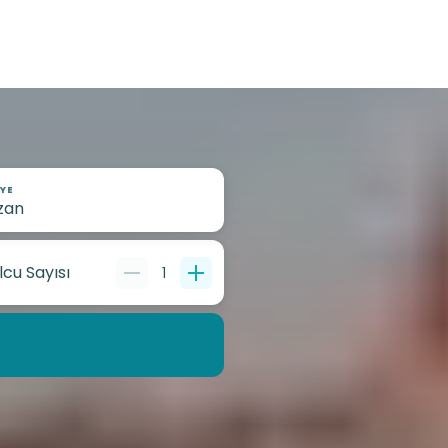
YE
lcu Sayısı
1