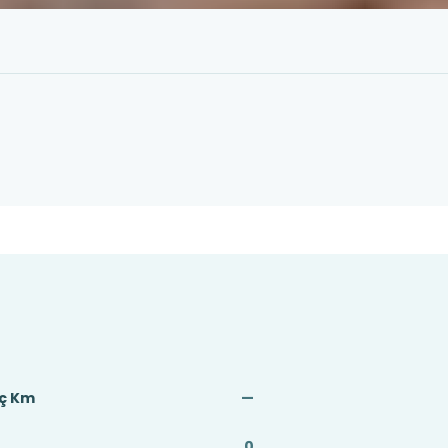
aç Km
—
0