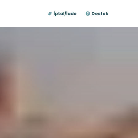
İptal/İade
Destek