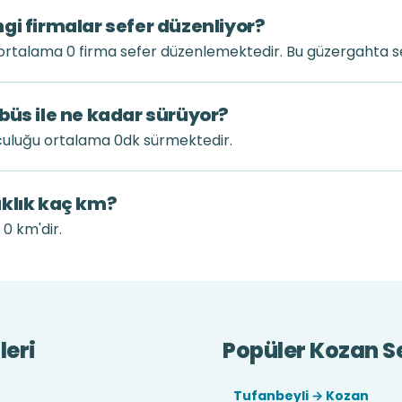
gi firmalar sefer düzenliyor?
rtalama 0 firma sefer düzenlemektedir. Bu güzergahta se
büs ile ne kadar sürüyor?
culuğu ortalama 0dk sürmektedir.
aklık kaç km?
 0 km'dir.
leri
Popüler Kozan Se
Tufanbeyli → Kozan