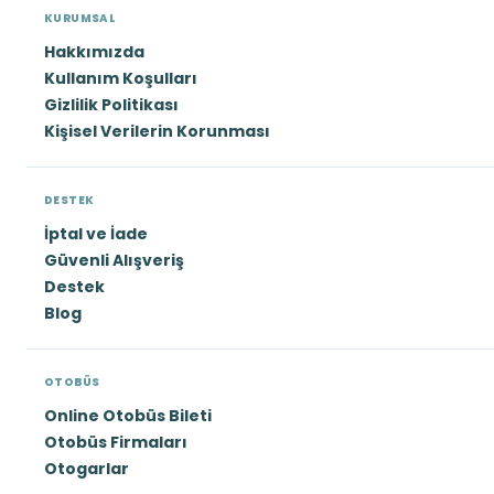
KURUMSAL
Hakkımızda
Kullanım Koşulları
Gizlilik Politikası
Kişisel Verilerin Korunması
DESTEK
İptal ve İade
Güvenli Alışveriş
Destek
Blog
OTOBÜS
Online Otobüs Bileti
Otobüs Firmaları
Otogarlar